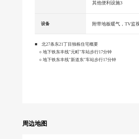
其他便利设施3
附带地板暖气，TV监
设备
■ 北27条东21丁目独栋住宅概要
○ 地下铁东丰线"元町"车站步行17分钟
○ 地下铁东丰线"新道东"车站步行17分钟
0 用地面积138.26平米(约41.82坪)
0 建筑面积182.58平米(约55.23坪)
1楼63.76平米，2楼71.21平米，3楼47.61平米
0 建造INN车库
0 约21.5张塌塌米LDK
0 屋顶阳台在3楼
0 各居室有收纳
0 厕所在两、三楼
周边地图
0 厨房旁边有窗
0 有走入式鞋柜(地板暖有)