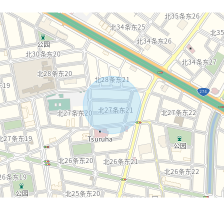
放式厨房使用兴奋起来。居室有4个房间，是也在家庭层次推荐的房型。宽敞