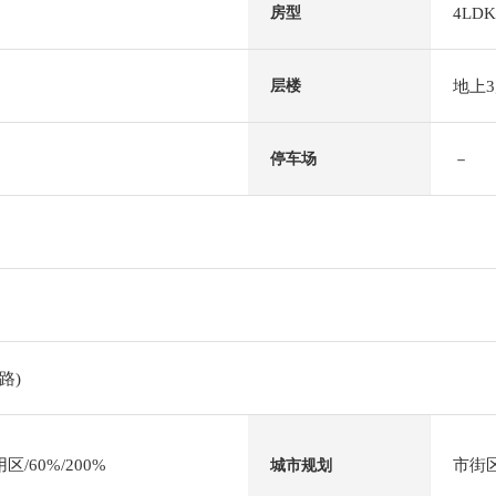
4LDK
房型
地上
层楼
－
停车场
路)
/60%/200%
市街
城市规划