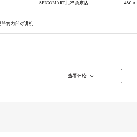
SEICOMART北25条东店
480m
视器的内部对讲机
查看评论