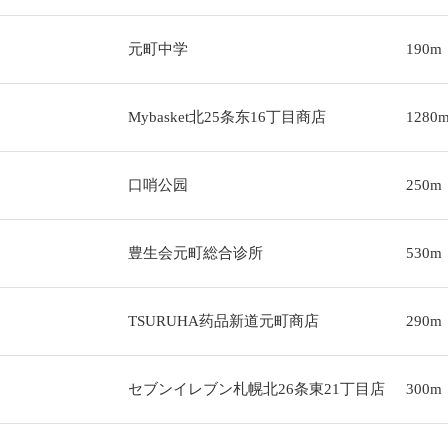
元町中学
190m
Mybasket北25条东16丁目商店
1280
口哨公园
250m
豊生会元町総合诊所
530m
TSURUHA药品新道元町商店
290m
セブンイレブン札幌北26条東21丁目店
300m