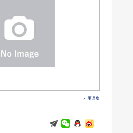
＞ 用语集