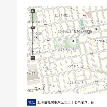
0 24小时换气系统
0 家计划Center老施工"suminoie"自由设计住宅
+
0 有出自高门式样的开放感觉的空间
0 室内状况良好度
0 节能天然气热水器交换(2023年9月)
■房源推荐焦点
LDK的家族的会话也在舒适的约21.5张塌塌米，开
−
100 m
地址
北海道札幌市东区北二十七条东21丁目