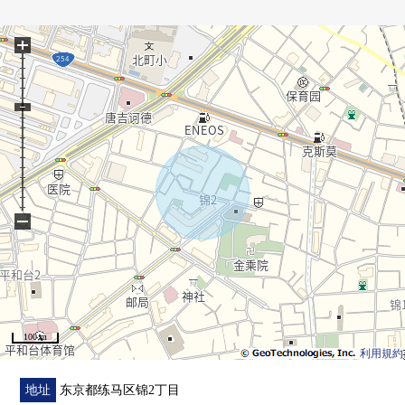
这次非常感谢你阅读主页。
解决方案营业部
+
是把供供投资使用的事业使用的房地产的负责作为专业
的部分。
在顾客的各种各样的要求(投资房源买卖、继承对策、财
产改组、等)
因为留意接受的敬重的营业所以一定在这个机会要定
购。
−
100 m
利用規約
地址
东京都练马区锦2丁目