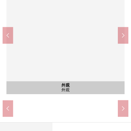
含有前面道路的外观
含有前面道路的外观
外观
外观
外观
外观
外观
入口
入口
入口
其他
其他
国际兴业公共汽车公交站"练马北町车库"(约160m)
东武东上线"东武练马"车站(约960m)
送货上门BOX
集合邮筒
前面道路
前面道路
停车场
外观
外观
外观
外观
外观
院子
入口