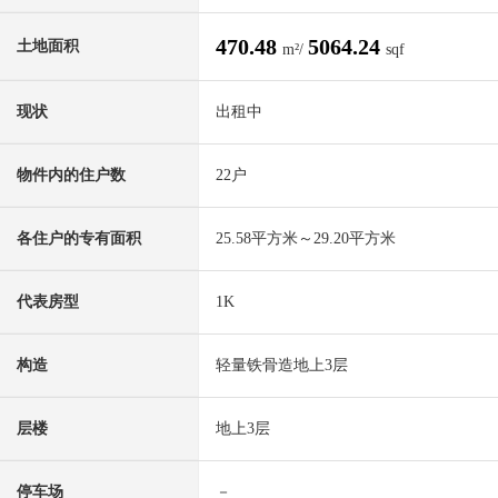
470.48
5064.24
土地面积
m²/
sqf
现状
出租中
物件内的住户数
22户
各住户的专有面积
25.58平方米～29.20平方米
代表房型
1K
构造
轻量铁骨造地上3层
层楼
地上3层
停车场
－