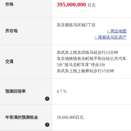
395,000,000
价格
日元
东京都练马区锦2丁目
所在地
> 周边地图
> 搜索练马区房产
东武东上线东武练马站步行12分钟
东京地铁线有乐町线平和台站公共汽车
交通
5分"练马北町车库"停歩2分
东武东上线上板桥站步行15分钟
预测回报率
4.7 %
!
年客满的预测租金
18,660,000日元
!