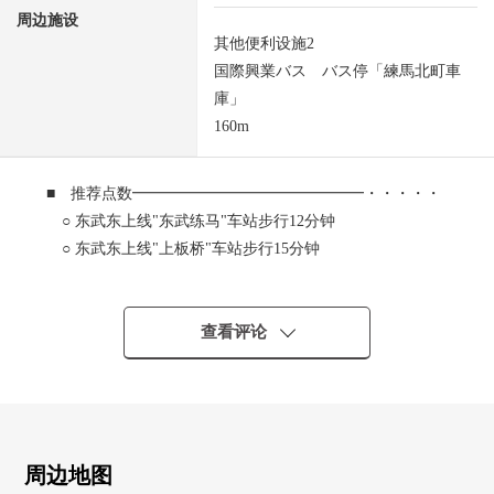
周边施设
其他便利设施2
国際興業バス バス停「練馬北町車
庫」
160m
■ 推荐点数━━━━━━━━━━━━━━━・・・・・
○ 东武东上线"东武练马"车站步行12分钟
○ 东武东上线"上板桥"车站步行15分钟
○ 东京地铁线副都心线、有乐町线"平和台车站国际合作
公共汽车[光02]所要时间5分公交站练马北町车库"步行2分
钟]
查看评论
○ 可以3车站3路线使用
○ 2004年築軽量鉄骨造3阶建
○ 已经防盗门，送货上门BOX设置
○ 客满的生产(2026年7月当时)中的
━━━━━━━━━━━━━━━・・・・・
周边地图