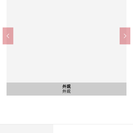
含有前面道路的外观
含有前面道路的外观
外观
冈山市立桑田中学(约2000m)
JR大元站(约660m)
南侧前面道路
东面前面道路
外观