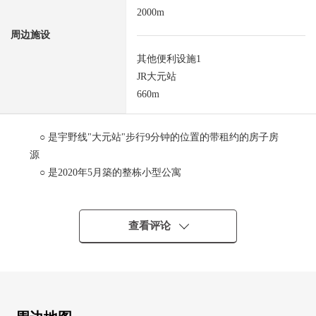
2000m
周边施设
其他便利设施1
JR大元站
660m
○ 是宇野线"大元站"步行9分钟的位置的带租约的房子房
源
○ 是2020年5月築的整栋小型公寓
○ 是大元小学、桑田中学校区
○ 周围是清静的住宅区
[现行的租金(2024年10月时间点)]
查看评论
(全3间中的3间生产)
・每月费用租金钱194，000日元(含有※公益金)
・现行的表面回报率约5.17%
※预测回报率、现行回报率是为对销售价格的年的计划收
入的比例保持税税其他相符合建筑物需要的费用的扣除前