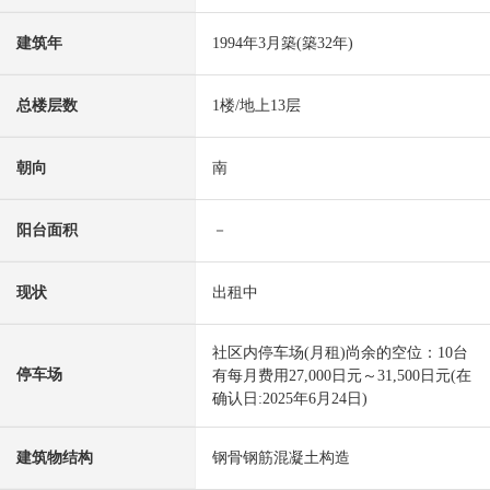
建筑年
1994年3月築(築32年)
总楼层数
1楼/地上13层
朝向
南
阳台面积
－
现状
出租中
社区内停车场(月租)尚余的空位：10台
停车场
有每月费用27,000日元～31,500日元(在
确认日:2025年6月24日)
建筑物结构
钢骨钢筋混凝土构造