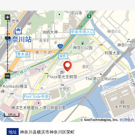
○ 带租约的房子房源(租借契约交接关键)
・计划回报率：一年4.2%
+
・年计划的租金收入：2,160,000日元
※计划利润率是对销售价格的年的计划租金收入(包括
公益金等在内)的比例，
是为保持公共税费其他相关房产需要的费用的扣除
前的数据。
※年计划租金收入在现租金(包括公益金等在内)的基础
上计算了。
然而，不是保证计划租金收入的东西。
−
■ 比负责人━━━━━━━━━━━━━━━・・・・・
也把周围房源合起来，不仅周边环境以及设施的向导而
且，能介绍。
100 m
另外，买房时的各项费用，住宅贷款(月的偿还例)，
利用規約
因为也接受资金计划的需讨论所以，
当有了兴趣的时候，在下方，
地址
神奈川县横滨市神奈川区荣町