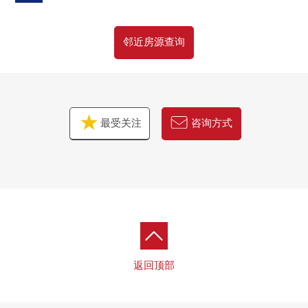
请比"咨询"或者"预约参观"更询问。
邻近房源查询
因为也受理在电话的需讨论所以，
请到免费热线"0120-297-131"随便询问。
最受关注
咨询方式
返回顶部