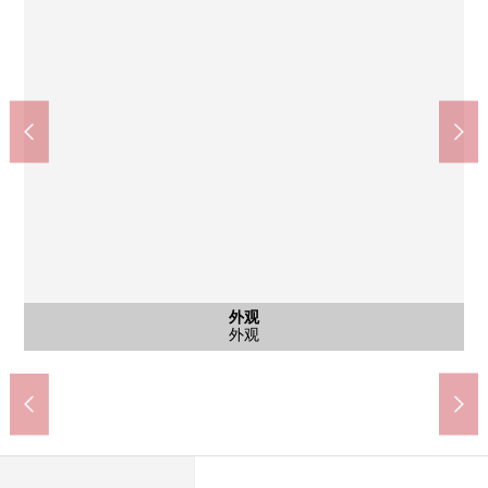
7-Eleven横滨Portside Place店(约290m)
横滨站(各JR、私营铁路线)(约760m)
反町站(东急电铁东横线)(约1100m)
Mybasket横滨Portside店(约210m)
横滨Portside里面的邮局(约230m)
横滨市立栗田谷中学(约1640m)
神奈川站(京急本线)(约590m)
横滨市立幸谷小学(约510m)
Portside公园(约130m)
其他当地
共有部分
外观
入口
外观
外观
外观
自行车停放处，摩托车场地
步行10分钟。
步行14分钟。
步行21分钟。
步行8分钟。
步行3分钟。
步行4分钟。
步行3分钟。
步行7分钟。
步行2分钟。
外观
当地
入口
外观
外观
外观