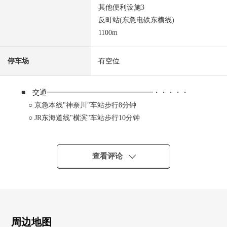
其他便利设施3
反町站(东急电铁东横线)
1100m
停车场
有空位
■ 交通━━━━━━━━━━━━━━━・・・・・
○ 京急本线"神奈川"车站步行8分钟
○ JR东海道线"横滨"车站步行10分钟
○ 东急东横线"反町"车站步行14分钟
■ 推荐焦点
查看评论
━━━━━━━━━━━━━━━・・・・・
○ 到大的终点站"横滨"车站步行10分钟的良好地理位置
○ 为1楼部分、路面店铺，认识性良好
○ 能使用饮食店
○ 可以3车站3路线使用
周边地图