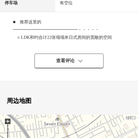
停车场
有空位
■ 推荐这里的
━━━━━━━━━━━━━━━・・・・・
○ LDK和约合计22张塌塌米日式房间的宽敞的空间
○ 与家族的会话兴奋起来的开放式厨房
○ 客厅楼梯
○ 在全居室有收纳
查看评论
○ 2个地方步入式衣帽间
○ 有窗的亮的浴室
○ 阳光关于朝南良好
○ 餐厅·生活是电动卷帘门
周边地图
+