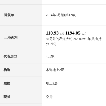
建筑年
2014年6月築(築12年)
110.93
1194.05
m²/
sqf
土地面积
※另外的私道大约 263.00m² 有(共有持
分1/10)
代表房型
4LDK
构造
木造地上2层
层楼
地上2层
现状
空房