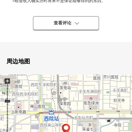
○租金收入确实历时将来不是保证能够得到的东西。
■推荐焦点
○可2线2车站利用
查看评论
・阪急京都线"西院"车站步行2分钟
・岚电岚山本线"西院"车站步行2分钟
周边地图
+