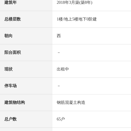
建筑年
2018年3月築(築8年)
总楼层数
1楼/地上5楼地下0阶建
朝向
西
阳台面积
－
现状
出租中
停车场
－
建筑物结构
钢筋混凝土构造
总户数
65户