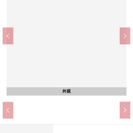
西院站(阪急京都本线)(约150m)
西院站(京福岚山本线)(约150m)
永旺梦乐城京都五条(约1000m)
阪急绿洲西院商店(约400m)
杉药房西院商店(约320m)
共有部分
共有部分
共有部分
共有部分
其他当地
共有部分
外观
外观
外观
入口
其他
其他
其他
信箱、智能快递柜
用地里面的过道
在入口的前面
在入口的前面
在入口的前面
自行车停放处
步行13分钟。
步行2分钟。
步行2分钟。
步行4分钟。
步行5分钟。
智能快递柜
垃圾集聚地
摩托车场地
前面道路
防盗门
防盗门
LUUP
外观