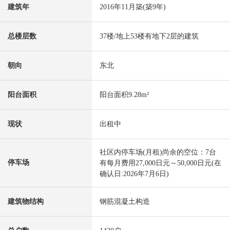
建筑年
2016年11月築(築9年)
总楼层数
37楼/地上53楼有地下2层的建筑
朝向
东北
阳台面积
阳台面积9.28m²
现状
出租中
社区内停车场(月租)尚余的空位：7台
停车场
有每月费用27,000日元～50,000日元(在
确认日:2026年7月6日)
建筑物结构
钢筋混凝土构造