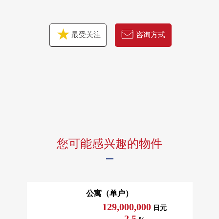
[2F]
○ Forest咖啡厅
○ 图书休息室
最受关注
咨询方式
○ 兒童房&Terrace
○ 健身演播室
○ 高尔夫球模拟演示演播室
○ 美术展览室走廊
○ 音乐演播室
[27F、40F]
○ 6间贵宾室
[40F]
○ Sky View休息室
您可能感兴趣的物件
○ 派对房
○ 研究房
公寓（单户）
129,000,000
日元
2.5