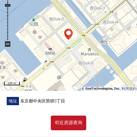
○ 厨房的式样
电磁炉
内装洗碗机
垃圾处理器
净水器
○ 浴室暖气换气干燥机有
−
○ 附洗手台厕所
○ 约0.9张塌塌米步入式鞋柜
■ Mansion的特徴
○ 制震构造、直接基础
100 m
○ 双重的地板、双重天花板构造
利用規約
○ 复数层玻璃使用
○ 24小时有人戒备
地址
东京都中央区胜哄5丁目
○ 各层垃圾站有(扔垃圾可24小时)
○ 可饲养宠物（有规定）
邻近房源查询
■ 充实的共用设施(※部分收费)