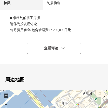
特徴
制震构造
■ 带租约的房子房源
请作为投资用讨论。
每月费用租金(包含管理费)：250,000日元
年额租金：3,000,000日元
现行的表面回报率：约2.50%
※为投资用物件，不可以作为内览以及自己居住用的利
查看评论
用。
■ 房间的特徴
○ 适合37楼部分东北的住戸
○ 从阳台看筑地市场旧址，东京晴空塔(依据天气好坏)
周边地图
○ 实际使用面积54.94平米的2LDK
○ 天花板高度最大约2,550mm(客餐厅部分，约5张塌塌米西
+
式房间)
○ 对客餐厅部分地板暖气有