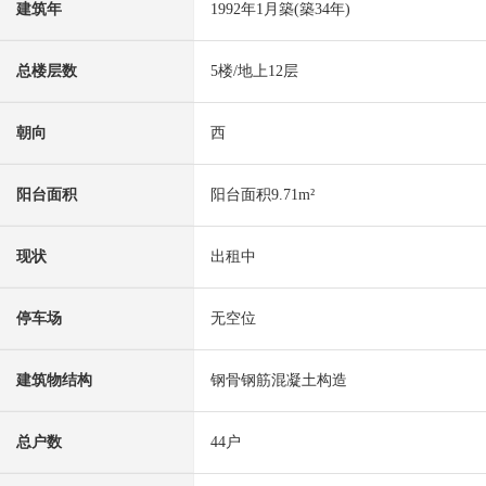
建筑年
1992年1月築(築34年)
总楼层数
5楼/地上12层
朝向
西
阳台面积
阳台面积9.71m²
现状
出租中
停车场
无空位
建筑物结构
钢骨钢筋混凝土构造
总户数
44户