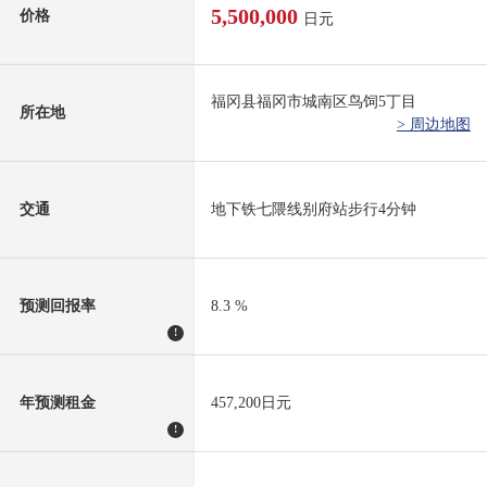
5,500,000
价格
日元
福冈县福冈市城南区鸟饲5丁目
所在地
> 周边地图
交通
地下铁七隈线别府站步行4分钟
预测回报率
8.3 %
!
年预测租金
457,200日元
!