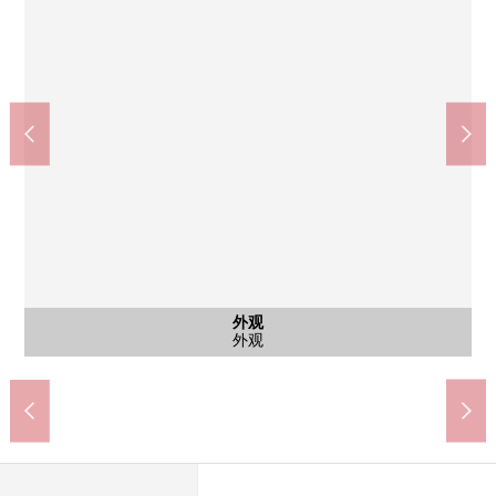
独立行政法人地域医疗功能推进机构横滨中央医院(约650m)
7-Eleven横滨中华街东门店(约60m)
Maruetsu微型山下公园店(约10m)
横滨市立原市镇小学(约1400m)
横滨市立码头中学(约650m)
横滨中华街朱雀门(约310m)
横滨中华街睦邻门(约70m)
横滨中华街邮局(约270m)
山下公园(约330m)
外观
外观
外观
外观
入口
入口
其他
港未来线"元町·中华街"车站(约70m)
步行18分钟。
步行9分钟。
步行1分钟。
步行1分钟。
步行4分钟。
步行9分钟。
步行4分钟。
步行1分钟。
步行5分钟。
邸宅名牌
外观
外观
外观
外观
入口
入口