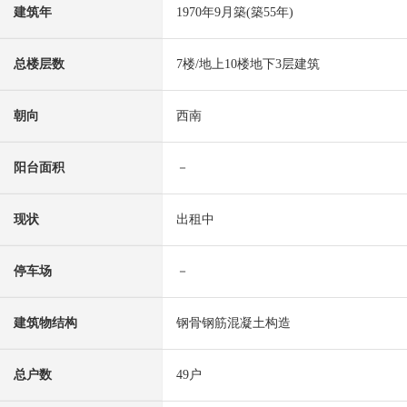
建筑年
1970年9月築(築55年)
总楼层数
7楼/地上10楼地下3层建筑
朝向
西南
阳台面积
－
现状
出租中
停车场
－
建筑物结构
钢骨钢筋混凝土构造
总户数
49户