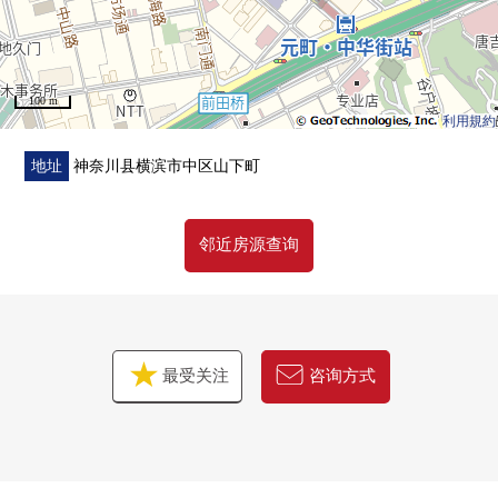
・ 到原市镇小学到约1400m港中学约650m
・ 包括步行1分在内到中华街东门，近邻商业设施充实
100 m
■在找想要的家方面给予帮助的━━━━━・・・
利用規約
房源的详细、需讨论是如有意向，请跟我们联系。
地址
神奈川县横滨市中区山下町
邻近房源查询
最受关注
咨询方式