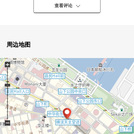
查看评论
▼房间的特徴
・ 约9.0张塌塌米全居室超过6张塌塌米LDK的容易使用的
房型
・ 用全室木地板式样宁静的气氛的装修
・ 有在洗的衣物晒干之前的日光浴室
周边地图
▼设备
+
・ 各房间有收纳以及壁橱，丰富的存储空间
・ 风景、通风、阳光在7楼良好
▼翻新内容
・ 2016年大规模的修理实施
▼周边环境
・ 为对Mansion 1楼部分有超市"Maruetsu微型山下公园
−
店"便于购物
・ 购物不久到超市"业务超市横滨中华街店"(约460m)便利