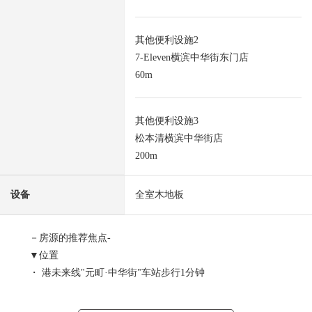
其他便利设施2
7-Eleven横滨中华街东门店
60m
其他便利设施3
松本清横滨中华街店
200m
设备
全室木地板
－房源的推荐焦点-
▼位置
・ 港未来线"元町·中华街"车站步行1分钟
・ 京滨东北/根岸线"石川町"车站步行12分钟
・ 到港未来线"元町·中华街"车站平坦的路程