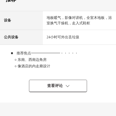
地板暖气，影像对讲机，全室木地板，浴
设备
室换气干燥机，走入式鞋柜
公共设备
24小时可外出丢垃圾
■ 推荐焦点━━━━━━━━・・・・・
○ 东南、西南边角房
○ 像酒店的内走廊设计
○ 天然的石头地板(门口、走廊)
○ 在厨房餐厅地板暖气有
○ 在厨房净水器、洗碗机有
查看评论
○ 天花板高度最大约2.5m(约7.0张塌塌米西式房间)
○ 双重的地板、双重天花板
○ 浴室烘干机有
○ 全自动浴室