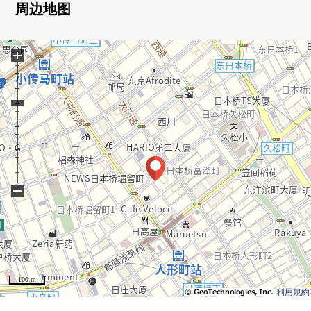
○ 能使用4线路3车站
周边地图
东京地铁线日比谷线、都营浅草线"人形町"车站步行2
分钟
+
东京地铁线半藏门线"水天宫前"车站步行7分钟
都营新宿线"马喰横山"车站步行10分钟
−
100 m
利用規約