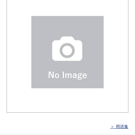
＞ 用语集