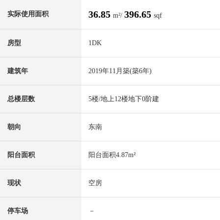
36.85
396.65
实际使用面积
m²/
sqf
房型
1DK
建筑年
2019年11月築(築6年)
总楼层数
5楼/地上12楼地下0阶建
朝向
东南
阳台面积
阳台面积4.87m²
现状
空房
停车场
－