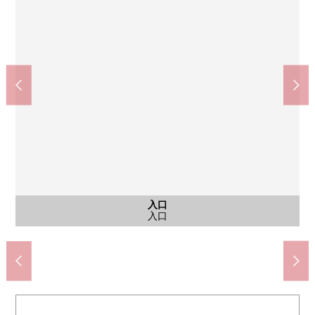
共有部分
共有部分
入口
外观
客厅
客厅
客厅
厨房
收纳
门口
阳台
入口
入口
入口
入口
自行车停放处
快递保管柜
西式房间
西式房间
西式房间
西式房间
公共汽车
共有部分
共有部分
入口
外观
客厅
客厅
客厅
厨房
洗脸
厕所
厕所
收纳
门口
门口
阳台
入口
入口
入口
入口
入口