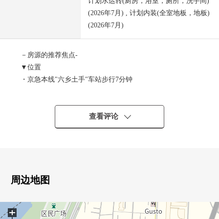
计划水运转(厨房，浴室，厕所，洗手间)
(2026年7月) , 计划内装(全室地板，地板)
(2026年7月)
－房源的推荐焦点-
▼位置
・京急本线"六乡土手"车站步行7分钟
▼Mansion的特徴
・280户总户数的大的地方自治团体
查看评论
・在周围超市多数有，也便于每天的购物的位置
・智能快递柜有
▼房间的特徴
・实际使用面积86.6平米，4LDK
周边地图
・约16.6张塌塌米宽敞的客餐厅
・光照关于南西良好
+
・在浴室换气干燥机是雨天，但是轻松洗衣