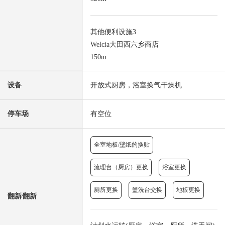
其他便利设施3
Welcia大田西六乡商店
150m
设备
开放式厨房，浴室换气干燥机
停车场
有空位
全室地板/壁纸的换贴
流理台（厨房）更换
浴室更换
厕所更换
盥洗台交换
地板更换
翻新⁄翻新