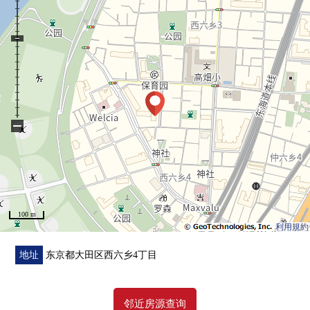
・与家族的会话扩展到的开放式厨房
▼翻新内容(2026年7月中旬完毕)
・Cross换新
・地板张替
・组合厨房交换
・整体卫浴交换
−
・盥洗台交换
・厕所更换其他
■ 在找想要的家方面给予帮助的━━━━━・・・
房源的详细、需讨论是如有意向，请跟我们联系。
100 m
利用規約
地址
东京都大田区西六乡4丁目
邻近房源查询