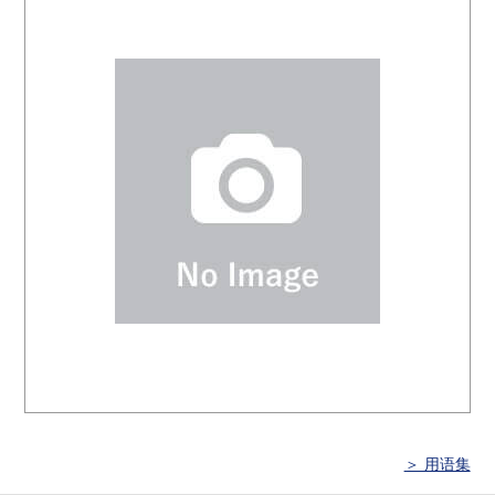
＞ 用语集