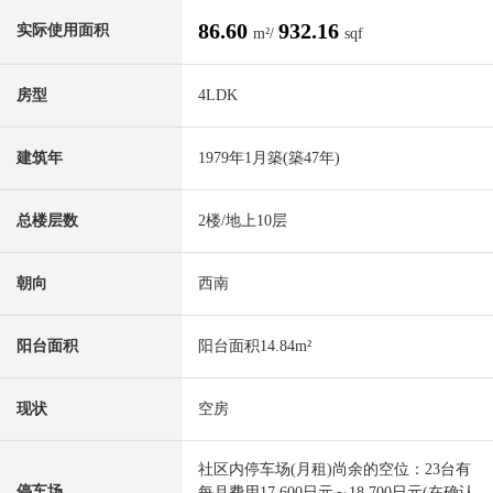
86.60
932.16
实际使用面积
m²/
sqf
房型
4LDK
建筑年
1979年1月築(築47年)
总楼层数
2楼/地上10层
朝向
西南
阳台面积
阳台面积14.84m²
现状
空房
社区内停车场(月租)尚余的空位：23台有
停车场
每月费用17,600日元～18,700日元(在确认