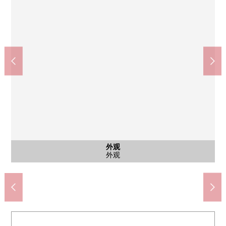
共有部分
公共汽车
西式房间
西式房间
西式房间
外观
外观
入口
厨房
客厅
客厅
客厅
客厅
客厅
客厅
洗脸
风景
风景
外观
药的TSURUHA东京六乡店(约520m)
Mybasket西六乡高畑商店(约680m)
Lawson西六乡4丁目商店(约270m)
Welcia大田西六乡商店(约150m)
大田区立高畑小学(约310m)
大田区立六乡中学(约940m)
大田西六乡3邮局(约480m)
西六乡3丁目公园(约360m)
智能快递柜
大厅入口
公共汽车
西式房间
西式房间
西式房间
外观
外观
厨房
客厅
客厅
客厅
客厅
客厅
客厅
洗脸
风景
风景
外观
入口