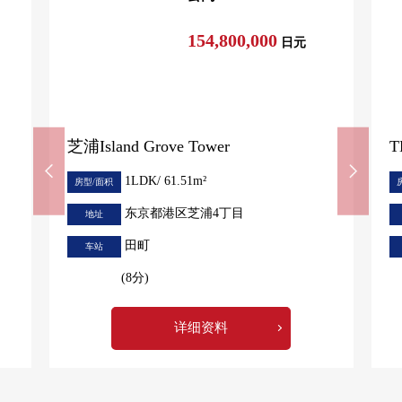
154,800,000
日元
芝浦Island Grove Tower
T
1LDK/ 61.51m²
房型/面积
东京都港区芝浦4丁目
地址
田町
车站
(8分)
详细资料