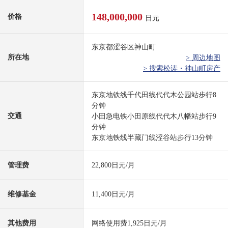
148,000,000
价格
日元
东京都涩谷区神山町
所在地
> 周边地图
> 搜索松涛・神山町房产
东京地铁线千代田线代代木公园站步行8
分钟
交通
小田急电铁小田原线代代木八幡站步行9
分钟
东京地铁线半藏门线涩谷站步行13分钟
管理费
22,800日元/月
维修基金
11,400日元/月
其他费用
网络使用费1,925日元/月