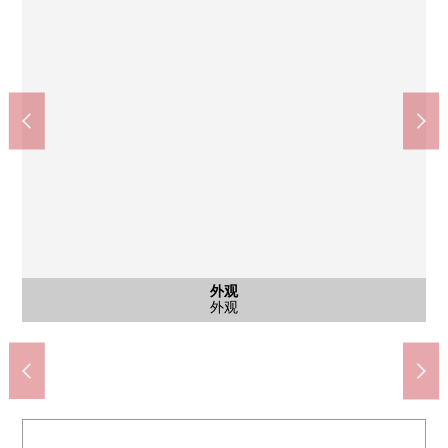
其他当地
其他当地
停车场
停车场
外观
客厅
客厅
客厅
门口
厨房
入口
入口
外观
外观
外观
外观
贮藏室(在没有※尚余的空位的时候，不能利用。)
COCOKARA FINE代代木八幡商店(约620m)
7-Eleven涩谷代代木公园店(约190m)
Maruetsu微型富谷1丁目店(约200m)
涩谷富谷的第一邮局(约490m)
Ｆ你诊所代代木公园(约230m)
涩谷区立松涛中学(约1650m)
涩谷区立神南小学(约920m)
代代木公园(约360m)
含有前面道路的外观
含有前面道路的外观
富谷公园(约630m)
对停车场的路径
客厅·餐厅
客厅·餐厅
厨房·碗橱
屋顶庭园
停车场
外观
客厅
门口
入口
入口
外观
外观