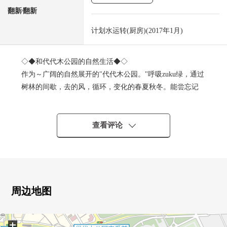
翻新⁄翻新
计划水运转(厨房)(2017年1月)
◇◆和代代木公园的自然生活◆◇
作为～广阔的自然展开的"代代木公园。"呼吸zuku绿，通过
树林的间歇，去的风，循环，变化的春夏秋冬。能尝忘记
都市的豪华。 ～
■ 交通━━━━━━━━━━━━━━━・・・・・
查看评论
○ 东京地下铁千代田线"代代木公园"车站步行8分钟
○ 小田急小田原线线"代代木八幡"车站步行9分钟
○ 东京地铁线半藏门线"涩谷"车站步行13分钟
■ 推荐焦点━━━━━━━━━━━━━━━・・・・・
周边地图
○ 非常漂亮地使用室内。
○ 朝南的阳台
+
○ 步入式衣帽间