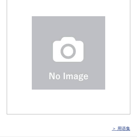
＞ 用语集