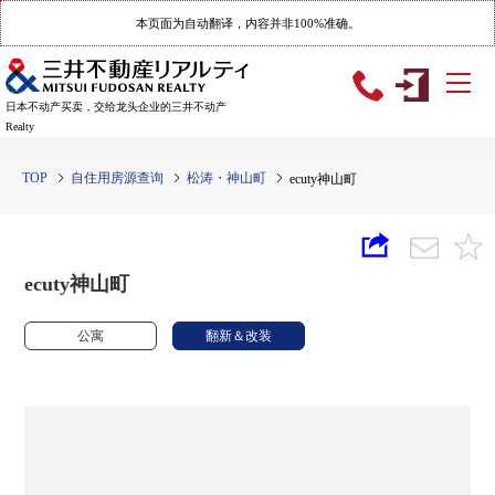
本页面为自动翻译，内容并非100%准确。
日本不动产买卖，交给龙头企业的三井不动产
Realty
TOP
自住用房源查询
松涛・神山町
ecuty神山町
ecuty神山町
公寓
翻新＆改装