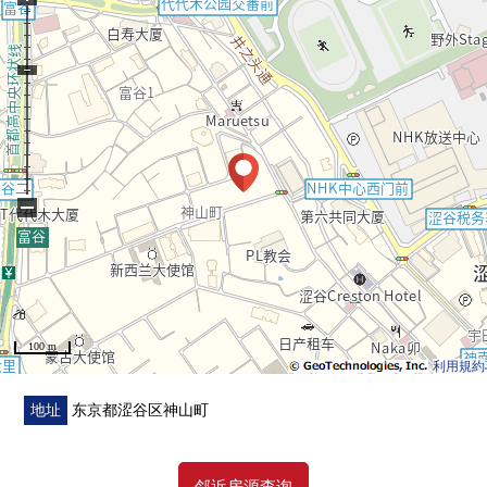
○ 浴室暖气干燥换气扇
○ 垃圾处理器
○ 智能快递柜
○ 地板暖气
○ 防盗门系统
○ 可饲养宠物（有规定）
−
■ 翻新内容(2017年实
施)━━━━━━━━━━━━━━・・・・
○ 厨房(增设工程、天板新货交换、栓新货交换、换气扇
新货交换、吊戸棚増設)
○ 内装洗碗机新设
100 m
○ Cross变更(在透气性、吸湿性之前控制结露以及霉的发
利用規約
生的"Luna父亲"使用)
地址
东京都涩谷区神山町