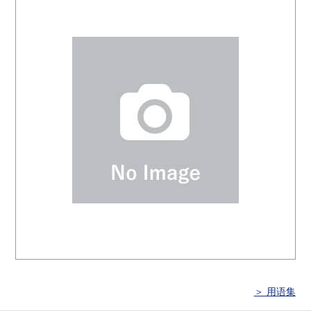
＞ 用语集