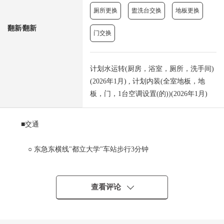
厕所更换
盥洗台交换
地板更换
翻新⁄翻新
门交换
计划水运转(厨房，浴室，厕所，洗手间)
(2026年1月) , 计划内装(全室地板，地
板，门，1台空调设置(的))(2026年1月)
■交通
○ 东急东横线"都立大学"车站步行3分钟
■推荐焦点
查看评论
○ 从"都立大学"车站步行3分钟的良好地理位置