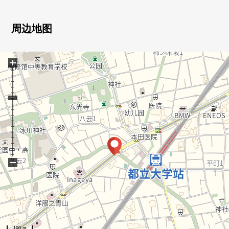
○ 日照关于3楼部分，南西住戸良好
○ 前面是吞没河城市公园扩展到的景观
○ 有浴室烘干机的整体卫浴
周边地图
○ 能瞭望客厅的开放式厨房(附带洗碗机)
○ 收纳力的高的步入式衣帽间的
+
○ 有再加热功能的整体卫浴
○ 家具、照明的
■ 室内翻新内容(2026年1月实施)
○ 地板，Cross
○ 洗脸，厕所
−
○ 厨房
○ 整体卫浴
○ 门
○ 空调设置(1)
100 m