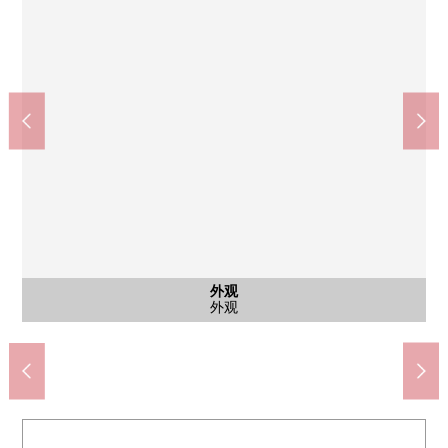
中根公园(约680m)
公共汽车
西式房间
西式房间
西式房间
外观
客厅
客厅
客厅
厨房
厨房
厨房
收纳
客厅
洗脸
厕所
收纳
收纳
收纳
收纳
收纳
客厅
客厅
客厅
客厅
客厅
门口
收纳
收纳
风景
入口
肉花正超市PLUS都立大店(约150m)
厨房旁边收纳
步入式衣帽间
步入式衣帽间
步入式衣帽间
门口周围收纳
步行9分钟。
公共汽车
西式房间
西式房间
西式房间
工作空间
走廊收纳
洗碗机
外观
客厅
客厅
客厅
厨房
厨房
客厅
洗脸
厕所
收纳
客厅
客厅
客厅
客厅
客厅
门口
风景
入口