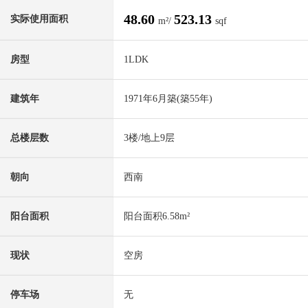
48.60
523.13
实际使用面积
m²/
sqf
房型
1LDK
建筑年
1971年6月築(築55年)
总楼层数
3楼/地上9层
朝向
西南
阳台面积
阳台面积6.58m²
现状
空房
停车场
无