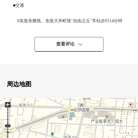
■交通
0东急东横线、东急大井町线"自由之丘"车站步行14分钟
0东急大井町线"九品佛"车站步行12分钟
■推荐焦点
查看评论
0实际使用面积82.39平米，3LDK型
0三井不动产株式会社开发并分售"Park Heim"系列
0关于2楼部分，面朝东南的採光房，日照、通风良好
0明亮地有开放感觉的客厅
周边地图
0从脚下热房间的地板暖气(客厅)
0在东方面向的三个西式房间是在采光之前的空间
+
0收藏壁橱或者收纳，充实
0味难以在房间指出的独立型厨房(约3.6张塌塌米)
0同水周围邻接，家务流迹线被想的容易使用的房型
0有便于雨天的洗衣的浴室换气干燥机