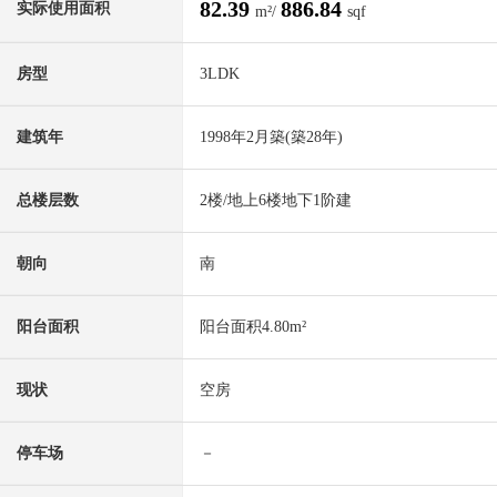
82.39
886.84
实际使用面积
m²/
sqf
房型
3LDK
建筑年
1998年2月築(築28年)
总楼层数
2楼/地上6楼地下1阶建
朝向
南
阳台面积
阳台面积4.80m²
现状
空房
停车场
－