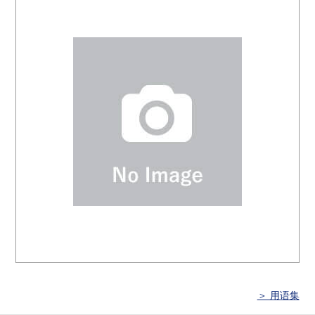
＞ 用语集