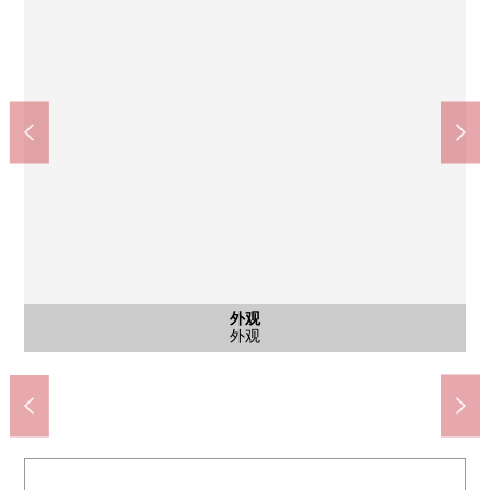
外观
外观
入口
7-Eleven世田谷等等力5丁目商店(约170m)
世田谷区立nekojarashi公园(约190m)
Create Ｓ·Ｄ目黑八云店(约650m)
世田谷区立等等力小学(约1200m)
按照西友深泽目黑商店(约420m)
世田谷区立尾山台中学(约790m)
外观
外观
入口