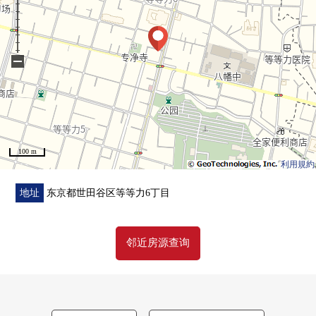
■翻新内容(打算在2026年8月上旬完成)
0地板，Cross张替
0整体卫浴，再加热，浴室烘干机全部已换新
−
0盥洗台全部已换新
0厨房，厕所，防水洗衣机底座全部已换新
0室内清洁
100 m
利用規約
地址
东京都世田谷区等等力6丁目
邻近房源查询