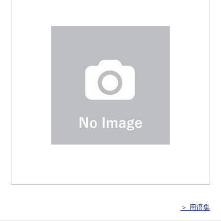
＞ 用语集