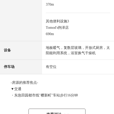
370m
其他便利设施3
Tomod's驹泽店
690m
地板暖气，复数层玻璃，开放式厨房，太
设备
阳能利用系统，浴室换气干燥机
停车场
有空位
-房源的推荐焦点-
▼交通
・东急田园都市线"樱新町"车站步行16分钟
・东急东横线"自由之丘"车站
公共汽车22分"深泽6丁目"停停歩2分