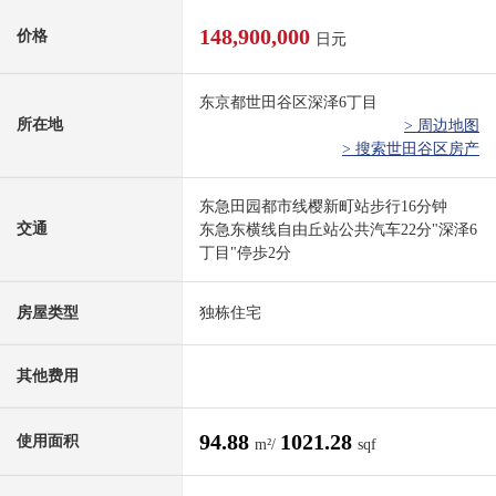
148,900,000
价格
日元
东京都世田谷区深泽6丁目
所在地
> 周边地图
> 搜索世田谷区房产
东急田园都市线樱新町站步行16分钟
交通
东急东横线自由丘站公共汽车22分"深泽6
丁目"停歩2分
房屋类型
独栋住宅
其他费用
94.88
1021.28
使用面积
m²/
sqf