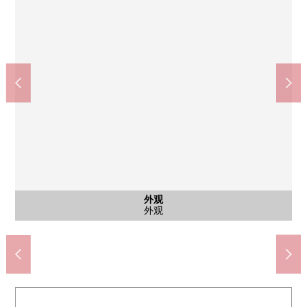
其他内省
公共汽车
其他当地
外观
客厅
客厅
厨房
厨房
室内
室内
洗脸
厕所
厕所
收纳
门口
外观
7-Eleven世田谷日身体大前店(约600m)
Mybasket深泽不动前商店(约590m)
峰会商店深泽不动前商店(约620m)
世田谷区立深泽小学(约570m)
世田谷区立深泽中学(约460m)
SUGI药品深泽店(约370m)
世田谷深泽邮局(约580m)
Tomod's驹泽店(约690m)
三岛公园(约550m)
西式房间
西式房间
其他当地
LDK
LDK
外观
厨房
厨房
走廊
洗脸
浴室
厕所
厕所
收纳
门口
外观