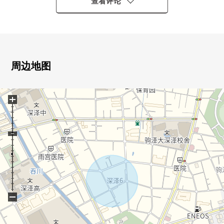
查看评论
▼建筑物的特徴
・三井不动产RESIDENTIAL株式会社开发并分售、三菱地
所住宅株式会社施工的Fine Court系列
・建筑面积94.88平米，木造3SLDK独栋住宅
・有停车位1台分 ※有出自车型的限制
周边地图
・复数层玻璃
+
▼房间的特徴
・LDK是约19.5张塌塌米和能舒适地舒畅的空间
・天花板高度2.7m的开放感觉溢出来的客厅
・会话能享用的开放式厨房
▼设备
・LDK部分地板暖气的
・在门口，人感觉感应器Right
−
・有智能快递柜