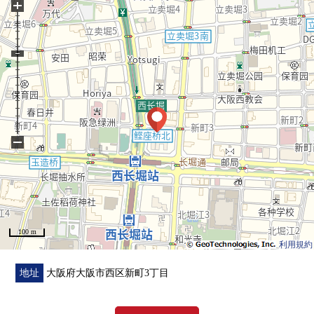
+
・大阪Metro千日前线"西长堀"车站步行2分钟
・大阪Metro中央线"阿波座"车站步行7分钟
○ 有智能快递柜
○ 有防盗门
−
100 m
利用規約
地址
大阪府大阪市西区新町3丁目