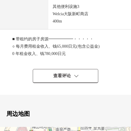
其他便利设施3
Welcia大阪新町商店
400m
■ 带租约的房子房源━━━━━━・・・・・
○ 每月费用租金收入、钱65,000日元(包含公益金)
0 年租金收入、钱780,000日元
○ 表面回报率、约4.9%
○ 押金归还债务无
○ 出租中(租借契约交接关键)
查看评论
※表面回报率是为对销售价格的年的计划现行的租金收入
(现每月费用租金:钱65,000日元的12个月)比例保持公共税费
其他相关房产需要的费用的扣除前的数据。然而，没在保
证历时将来的东西有如上所述租金。
■ 推荐焦点━━━━━・・・・・
周边地图
○ 能使用复数沿线
・大阪Metro长崛鹤见绿地线"西长堀"车站步行2分钟