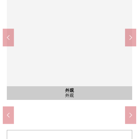
Lawson新町4丁目商店(约80m)
阪急绿洲新町商店(约220m)
LIFE西大桥商店(约400m)
外观
入口
其他
其他
入口
其他
外观
自行车停放处
步行3分钟。
步行5分钟。
步行1分钟。
智能快递柜
外观
入口
其他
入口
外观