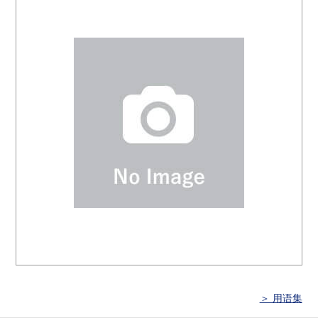
＞ 用语集