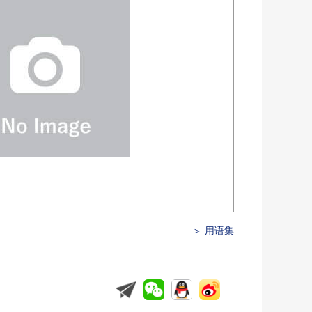
＞ 用语集