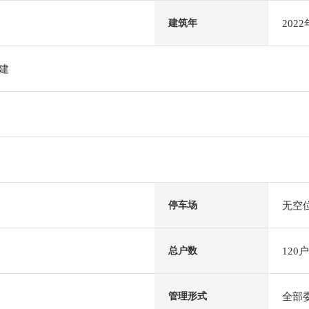
202
建筑年
阶建
无空
停车场
120户
总户数
全部
管理形式