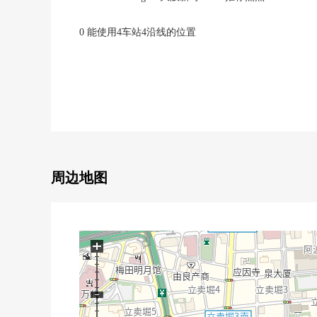
0 能使用4车站4沿线的位置
・大阪Metro御堂筋线、长崛鹤见绿地线"心斋桥"车站
・大阪Metro四桥线"四桥"车站步行4分钟
・大阪Metro御堂筋线、中央线、四桥线"本町"车站步
・大阪Metro长崛鹤见绿地线"西大桥"车站步行6分钟
○ 2022年7月築(2022年7月)
○ 实际使用面积61.62平米2LDK的房型
○ 风景关于15楼部分良好
0 阳光关于朝南的住戸良好
周边地图
○ 约17.8张塌塌米有舒适的LDK
○ 浴室1418尺寸
○ 有各居室收纳
○ 垃圾站在各层
+
○ 有礼宾服务
○ 宠物饲养可(规章限制有)