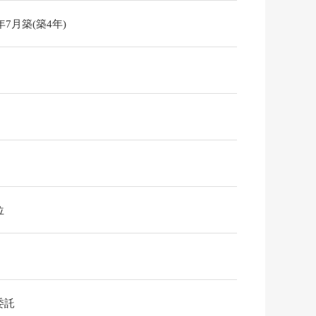
2年7月築(築4年)
位
委託