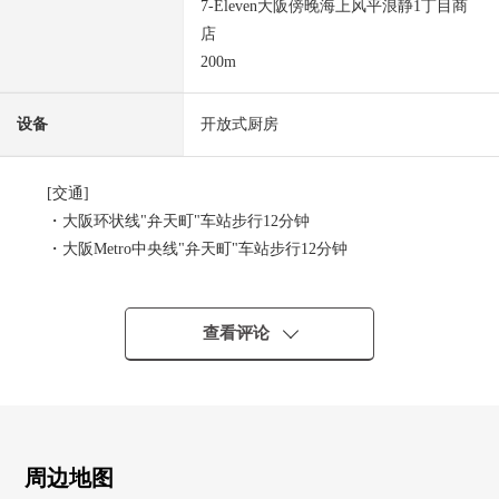
7-Eleven大阪傍晚海上风平浪静1丁目商
店
200m
设备
开放式厨房
[交通]
・大阪环状线"弁天町"车站步行12分钟
・大阪Metro中央线"弁天町"车站步行12分钟
[推荐焦点]
・通风关于东南、西南边角房良好
查看评论
・因为面向东南的所以阳光良好
・玄关空间有
・有空调2台(4.4张塌塌米西式房间、4.5张塌塌米西式房间
北侧)
周边地图