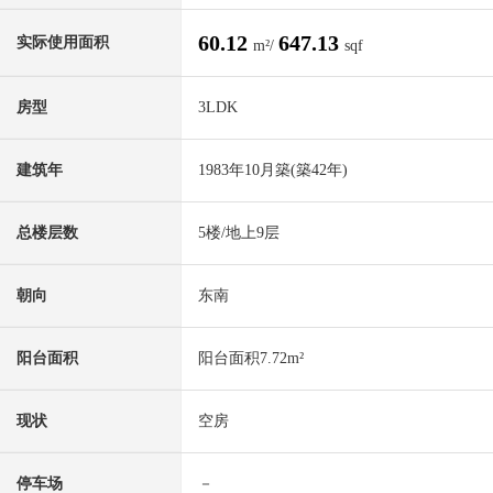
60.12
647.13
实际使用面积
m²/
sqf
房型
3LDK
建筑年
1983年10月築(築42年)
总楼层数
5楼/地上9层
朝向
东南
阳台面积
阳台面积7.72m²
现状
空房
停车场
－