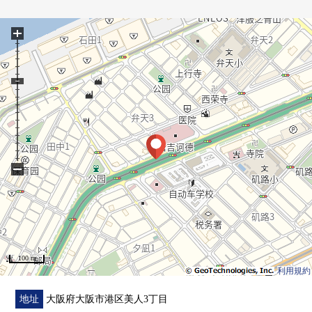
[2026年3月翻新已经]
〈新制〉
+
组合厨房·整体卫浴、盥洗台・
厕所(温水冲洗马桶座)、热水供应器
〈张替〉
Cross
−
100 m
利用規約
地址
大阪府大阪市港区美人3丁目