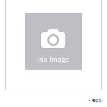
＞ 用语集