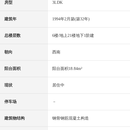
房型
3LDK
建筑年
1994年2月築(築32年)
总楼层数
6楼/地上21楼地下1阶建
朝向
西南
阳台面积
阳台面积18.84m²
现状
居住中
停车场
－
建筑物结构
钢骨钢筋混凝土构造