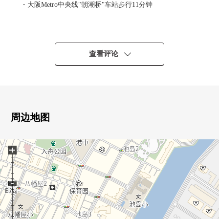
・大阪Metro中央线"朝潮桥"车站步行11分钟
[推荐焦点]
・实际使用面积93.82平米3LDK
・对约7.5张塌塌米西式房间，步入式衣帽间有
查看评论
・玄关空间(约5.91平米)有
・宠物饲养可(出自规章的限制有)
・有防盗门
[2023年9月翻新履历有]
周边地图
〈新制〉
组合厨房·整体卫浴、门(全居室门，居室里面的门，厕所，
+
洗脸室门)
嵌顶灯(新设)、鞋柜
〈张替〉
Cross·地板·靠垫层
〈之外〉
房型变更