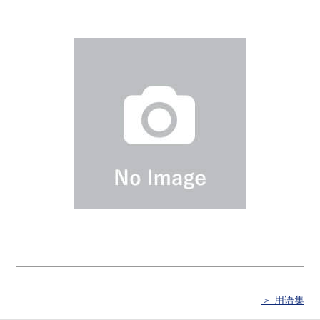
＞ 用语集