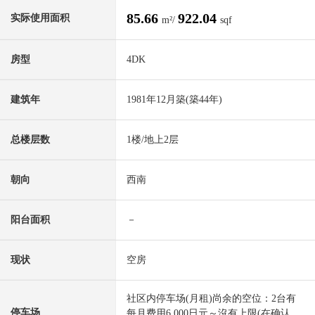
85.66
922.04
实际使用面积
m²/
sqf
房型
4DK
建筑年
1981年12月築(築44年)
总楼层数
1楼/地上2层
朝向
西南
阳台面积
－
现状
空房
社区内停车场(月租)尚余的空位：2台有
停车场
每月费用6,000日元～沒有上限(在确认