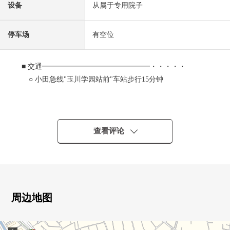
设备
从属于专用院子
停车场
有空位
■ 交通━━━━━━━━━━━━━━━・・・・・
○ 小田急线"玉川学园站前"车站步行15分钟
■ 推荐焦点━━━━━━━━━━━━━━━・・・・・
○ 三泽住房开发并分售、施工
○ 附带独栋住宅像的东西专用的院子的阳光通风良好
查看评论
○ 实际使用面积：85.66平米的4DK
○ 便于收藏的小房间背后收缴付
○ 绿丰富的清静的住宅区
○ 木材面板粘结施工方法
周边地图
■ Life Information━━━━━━━━━━━・・・・・
○ 到全家便利店町田本町田商店约290m(步行4分钟)