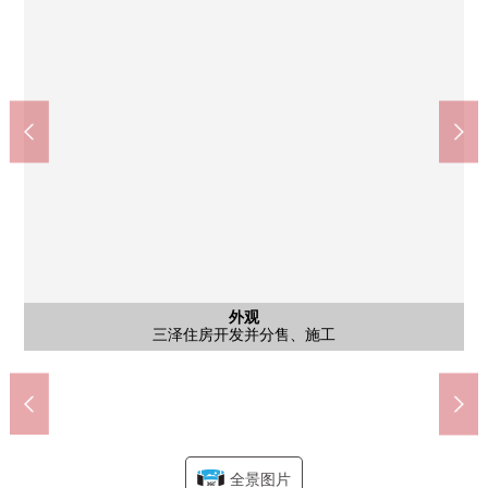
室内
在同2楼南侧日式房间(约6.0张塌塌米)邻接的储藏室(约2.8张塌塌
室内
室内
室内
收纳
西南一侧2面采光，热情的阳光舒服的2楼南侧日式房间(约6.0张塌
为能进出餐厅和走廊的2个地方根据与餐厅的继续之间的客厅用途
面向院子的阳光舒服的1楼日式房间(约6.0张塌塌米)对小的孩子的
米)，可以低的家电类的存储空间或者小书斋等的自由使用频度的
能作为使用频度的低的行李以及防灾商品、储备的存储空间灵活
SUNDRUG町田南大谷商店(约260m)
7-Eleven町田南大谷商店(约390m)
町田市立南大谷小学(约1300m)
町田市立南大谷中学(约1390m)
Santoku本町田商店(约380m)
外观
室内
客厅
室内
室内
室内
室内
室内
室内
室内
室内
厕所
门口
院子
外观
工作流迹线简短地进行工作，有舒适的L在存储空间字型的厨房
在餐厅和邻接的日式房间，因为开放隔开所以，可以利用到底
从属于独栋住宅像的东西专用的院子的阳光通风良好
可以度过感到安心的一口气，安慰的时间
是富裕的采光和舒服的风路过的家
2楼南侧日式房间(约6.0张塌塌米)
2楼南侧日式房间(约6.0张塌塌米)
2楼北侧日式房间(约6.0张塌塌米)
2楼北侧日式房间(约6.0张塌塌米)
有小窗的厕所是无压迫感的空间
1楼日式房间(约6.0张塌塌米)
三泽住房开发并分售、施工
游戏、午睡空白而言正好
西式房间(约6.1张塌塌米)
西式房间(约6.1张塌塌米)
绿丰富的清静的住宅区
是用途的能够的房型
运用小房间背后收纳
步行17分钟
步行18分钟
步行5分钟
步行5分钟
步行4分钟
塌米)
用法
全景图片