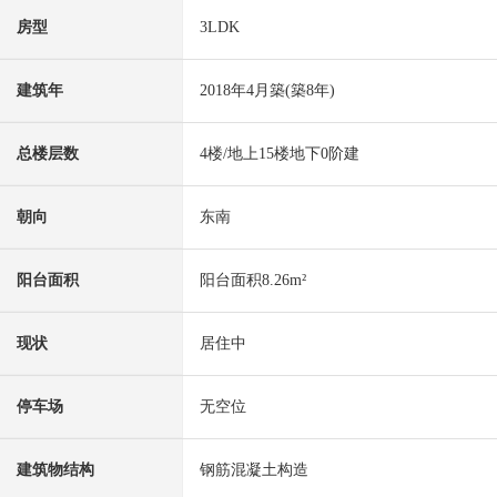
房型
3LDK
建筑年
2018年4月築(築8年)
总楼层数
4楼/地上15楼地下0阶建
朝向
东南
阳台面积
阳台面积8.26m²
现状
居住中
停车场
无空位
建筑物结构
钢筋混凝土构造