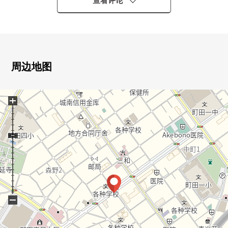
・2018年4月築的三井不动产RESIDENTIAL开发并分售
查看评论
Mansion
・15层楼4楼部分，东南朝向
・时尚的外观设计
▼房间的特徴
・约11.5张塌塌米朝南的LDK明亮地是开放对象
周边地图
・会话在开放式厨房兴奋起来的空间
・在3LDK，约6张塌塌米西式房间未经预订而来住店的客
+
人CL
・各西式房间有收纳，易用性良好
▼设备
・在门口鞋柜完备
・有毛巾收纳处，收藏，被洗脸室充实
▼周边环境
・在周围商业设施充实
・上学约700m到町田第4小学放心
−
■ 在找想要的家方面给予帮助的━━━━━・・・
房源的详细、需讨论是如有意向，请跟我们联系。