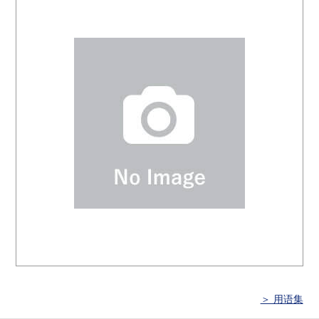
＞ 用语集