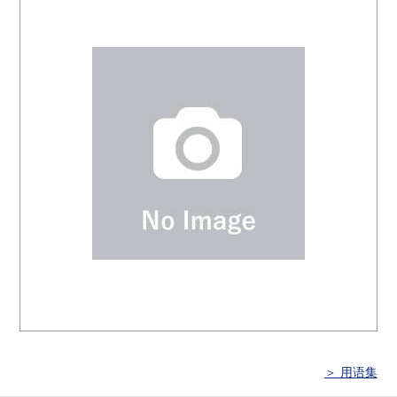
＞ 用语集