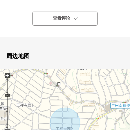
■推荐焦点━━━━━━・・・・・
0 为第一类低层住宅专用区，是清静的住宅区。
0 土地面积249.52平米(约75.47坪)
查看评论
0 前面道路北侧公路幅员约7.0m
0 三井不动产老分块出售的土地"三井天香百合会"区域内
0 小学步行10分钟的范围以内
0 是建筑物解体之后的递交。
0 在建筑条件从属于的待售土地，没有。请在喜欢的House
周边地图
厂商讨论！
+
■ 周边环境━━━━━━・・・・・
○ sanwa百合丘商店、步行13分(约1020m)
○ AEON STYLE上麻生、步行14分(约1090m)
○ 全家便利店王禅寺西商店、步行5分(约400m)
○ 王禅寺公园、步行6分(约430m)
○ 王禅寺公园诊所、步行5分(约400m)
○ WELPARK川崎王禅寺商店、步行10分(约800m)
○ 川崎生田南邮局、步行5分(约380m)