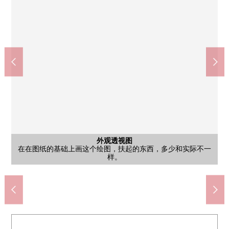
外观透视图
在在图纸的基础上画这个绘图，扶起的东西，多少和实际不一
含有前面道路的外观
外观
外观
外观
外观
全家便利店町田能ka山谷市镇商店(约800m)
柿生站北口(小田急小田原线)(约800m)
sotetsu Ｒｏｓｅｎ柿生商店(约950m)
町田市立鹤川第2小学(约1500m)
町田市立鹤川第2中学(约1960m)
Maruetsu柿生商店(约650m)
Itopia西公园(约150m)
Itopia东公园(约140m)
前面道路的样子
当地照片
当地照片
当地照片
当地照片
样。