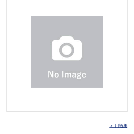
＞ 用语集