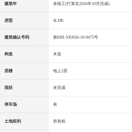
建筑年
未竣工(打算在2026年10月完成)
房型
4LDK
建筑确认号码
第KBI-YKH26-10-0475号
构造
木造
层楼
地上2层
现状
未完成
停车场
有
土地权利
所有权