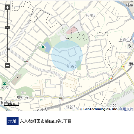
○ 采用家族和自然和容易互相见面的客厅楼梯
+
○ 家庭壁橱有
○ 为第一类低层住宅专用区，是清静的住宅区。
−
100 m
利用規約
地址
东京都町田市能ka山谷5丁目