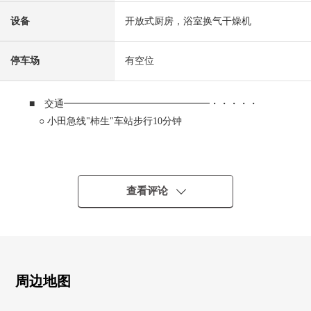
设备
开放式厨房，浴室换气干燥机
停车场
有空位
■ 交通━━━━━━━━━━━━━━━・・・・・
○ 小田急线"柿生"车站步行10分钟
■ 推荐焦点━━━━━━━━━━━━━━━・・・・・
○ 土地面积201.01平米(约60.80坪)
○ 建筑面积127.10平米的4LDK
查看评论
○ 2026年10月完成计划的新建独栋住宅
○ 约23.5张塌塌米宽敞的LDK
○ 客厅能瞭望的开放式厨房
○ 阳光为朝南良好
○ 有餐具室的厨房
周边地图
○ 有步入式鞋柜