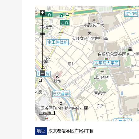
○礼貌地使用室内
○敷地内绿丰富的风景设计
+
○考虑安全性的管理体制(有人防盗门，到达各层地板限
○宠物饲养可(出自规章的限制有)
−
100 m
地址
东京都涩谷区广尾4丁目