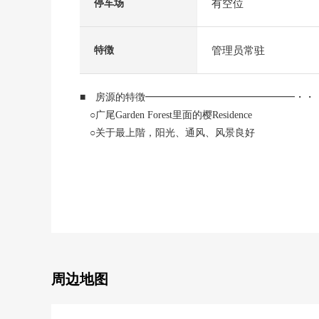
有空位
停车场
管理员常驻
特徴
■ 房源的特徴━━━━━━━━━━━━━━━・・
○广尾Garden Forest里面的樱Residence
○关于最上階，阳光、通风、风景良好
○只最上階住戸天花板高度约2.5m的开放性的空间
○看富士山的开放性的风景(季节、依据天气好坏)
○有拥有约超过20张塌塌米客厅的舒适的房型
○可以对3LDK的制订计划变更的柔软性
○在厨房隔壁，设立餐具室的好用的导线
○从门口到厨房穿过SIC，可以的流迹线设计
○盥洗台是双盆式样
○有1822舒适的浴室
周边地图
○在各居室准备收藏的机能性的设计
○WIC以及SIC，库存等的丰富的存储空间