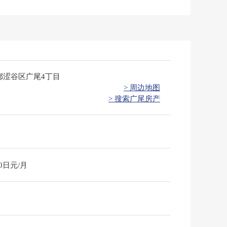
都涩谷区广尾4丁目
> 周边地图
> 搜索广尾房产
90日元/月