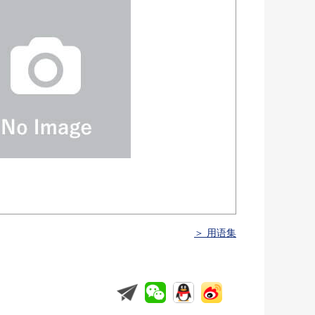
＞ 用语集