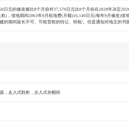
60日元的修改被比8个月份对37,570日元比8个月份在2028年决定202
权)，借地期间2063年8月租地费(月额)16,140日元(每年9月修
建的期间延长不可。可租赁权的转让、转租/。但是通知对地主的书面
器，走入式鞋柜，步入式衣帽间