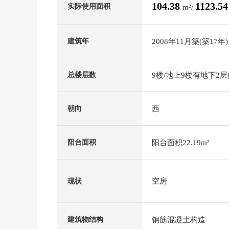
104.38
1123.5
实际使用面积
m²/
2008年11月築(築17年)
建筑年
9楼/地上9楼有地下2
总楼层数
西
朝向
阳台面积22.19m²
阳台面积
空房
现状
钢筋混凝土构造
建筑物结构