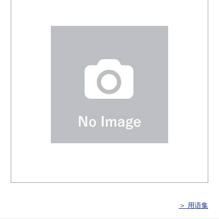
＞ 用语集