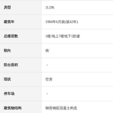
房型
1LDK
建筑年
1984年6月築(築42年)
总楼层数
1楼/地上7楼地下1阶建
朝向
南
阳台面积
－
现状
空房
停车场
－
建筑物结构
钢骨钢筋混凝土构造