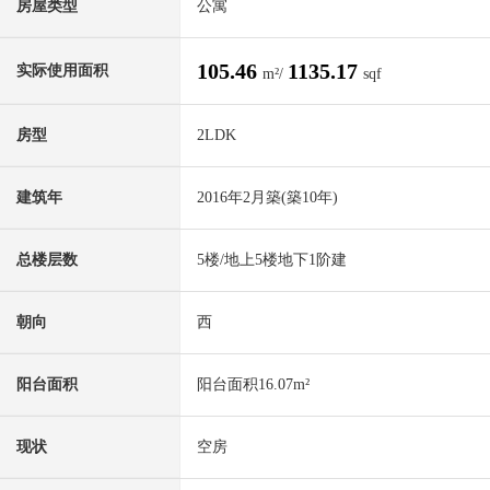
房屋类型
公寓
105.46
1135.17
实际使用面积
m²/
sqf
房型
2LDK
建筑年
2016年2月築(築10年)
总楼层数
5楼/地上5楼地下1阶建
朝向
西
阳台面积
阳台面积16.07m²
现状
空房