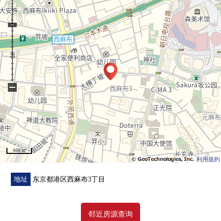
0门交换
0家具设置
0CUCINA制造厨房交换
0盥洗台，厕所更换
0地板暖气、热水供应器、吸顶空调交换
−
100 m
利用規約
地址
东京都港区西麻布3丁目
邻近房源查询