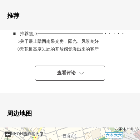
推荐
■ 推荐焦点━━━━━━━━━━━━━━━・・・・・
○关于最上階西南采光房，阳光、风景良好
0天花板高度3.1m的开放感觉溢出来的客厅
0LDK是约25张塌塌米和能舒适地舒畅的空间
0客厅和有一体感的开放式厨房
0像酒店的内走廊设计
查看评论
02面阳台
■ 翻新(2025年9月实施)
━━━━━━━━━━━━━━━・・・・・
0地板，瓷砖换新
周边地图
0墙，天花板Cross换新
0Artis制造的整体卫浴交换
+
0Miele制造冰箱、洗碗机、烤炉设置