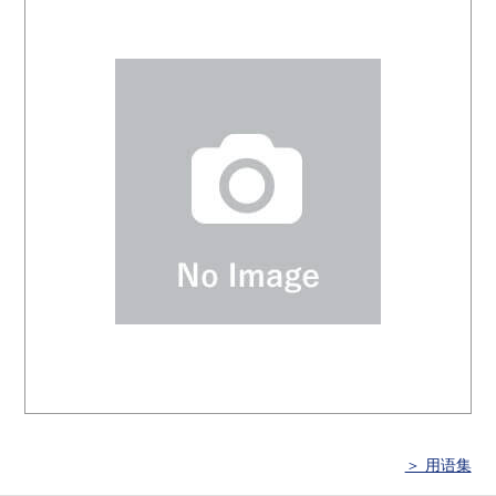
＞ 用语集