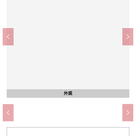
客厅
风景
客厅
卧室
卧室
西式房间(约5.4张塌塌米)
西式房间(约5.4张塌塌米)
LDK(约11.1张塌塌米)
LDK(约11.1张塌塌米)
来自阳台的风景
公共汽车
外观
厨房
洗脸
厕所
入口
入口
大厅
外观