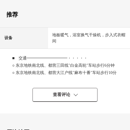
推荐
地板暖气，浴室换气干燥机，步入式衣帽
设备
间
■ 交通━━━━━━━━━━・・・・・
○ 东京地铁南北线、都营三田线"白金高轮"车站步行6分钟
○ 东京地铁南北线、都营大江户线"麻布十番"车站步行10分
钟
■ 推荐焦点━━━━━━━━━━━━━━━・・・・・
查看评论
○ 如果可以2车站3路线使用交通良好度
○ 光照关于适合最上階，南、东面的采光房良好
○ 附带洗碗机、净水器的组合厨房
○ 附带也便于雨天的洗衣的浴室烘干机的整体卫浴