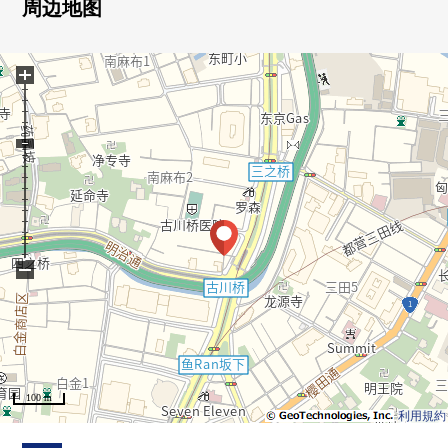
○ 到冷的日，也热脚下的地板暖气设置(客餐厅)
周边地图
○ 附带安心的防盗门、TV监视器的内部对讲机
○ 在忙的时候便利的24小时都可以外出丢垃圾
+
○ 便于不在时的行李领取的智能快递柜
○ 宠物饲养可(有细则)
−
100 m
利用規約