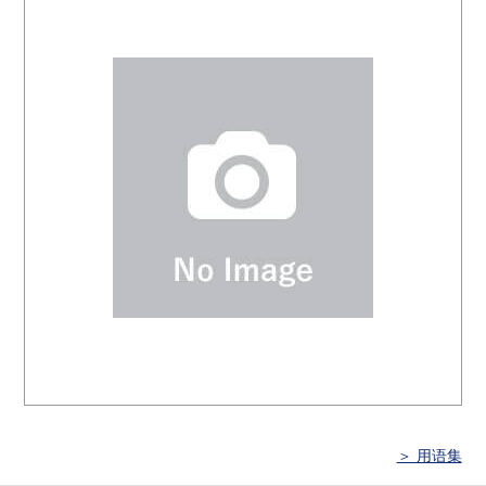
＞ 用语集