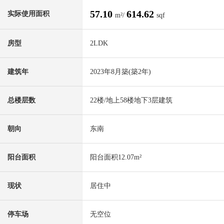
57.10
614.62
实际使用面积
m²/
sqf
房型
2LDK
建筑年
2023年8月築(築2年)
总楼层数
22楼/地上58楼地下3层建筑
朝向
东南
阳台面积
阳台面积12.07m²
现状
居住中
停车场
无空位