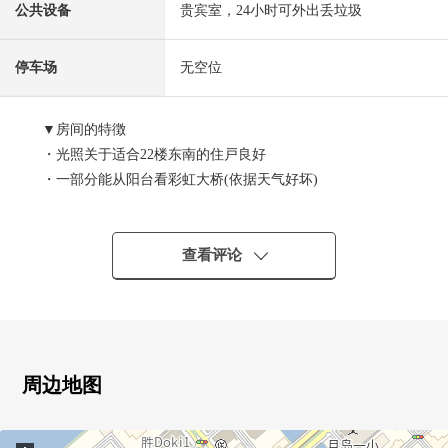
公共设备
贵宾室，24小时可外出丢垃圾
停车场
无空位
▼房间的特徴
・光照关于适合22楼东南的住戸良好
・一部分能从阳台看彩虹大桥(依据天气好坏)
・实际使用面积57.10平米2LDK+WIC的房型
・对客餐厅部分地板暖气有
・因为使走廊面积变得小所以来发挥各居室的设计
查看评论
・最大天花板高度约2,550mm(客餐厅，西式房间约6.0张塌
塌米部分)
・1418尺寸的浴室
・卖主的退去以后，计划室内清洁实施
・丰富的收藏
周边地图
＊约1.0张塌塌米步入式衣帽间
＊壁橱