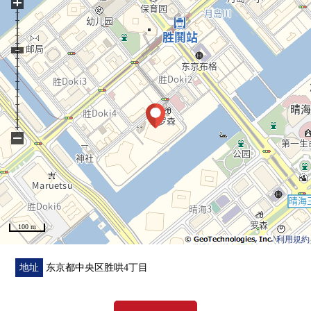
+
＊门口收纳
＊洗脸室的毛巾收纳处
＊碗橱
▼Mansion的特徴
・在Mansion敷地内大江户线出入口有"胜哄站A5出口"
・安置商业设施或者诊所的多彩的家
・一边是都心，一边被在水和绿包围的湿润，溢出来的新
−
的市镇
▼公共设备
・各层垃圾堆放处
・宠物足洗場
100 m
・防止犯罪设备
利用規約
＊附带彩色监视器的内部对讲机
＊防盗门
地址
东京都中央区胜哄4丁目
＊智能钥匙读取器
・共用设施(※部分收费)