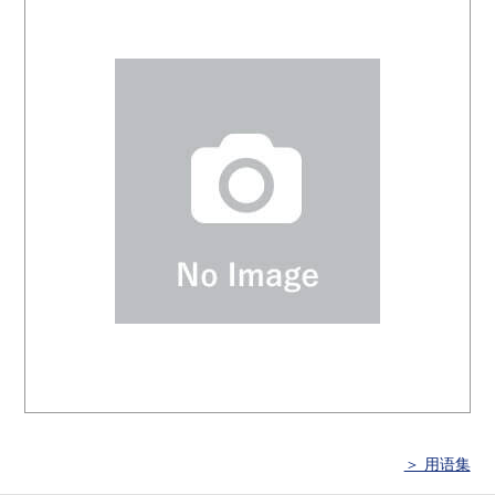
＞ 用语集