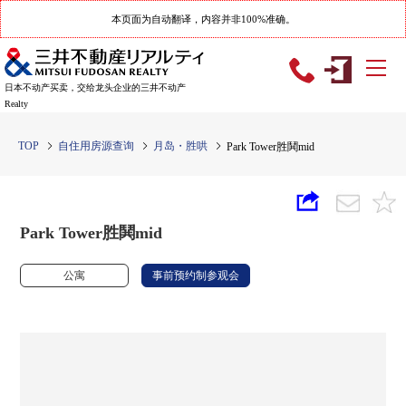
本页面为自动翻译，内容并非100%准确。
日本不动产买卖，交给龙头企业的三井不动产
Realty
TOP
自住用房源查询
月岛・胜哄
Park Tower胜鬨mid
Park Tower胜鬨mid
公寓
事前预约制参观会