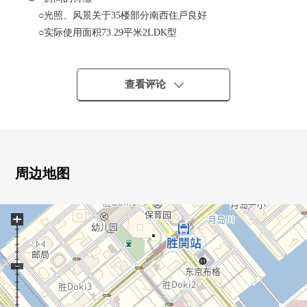
○光照、风景关于35楼部分南西住戸良好
○实际使用面积73.29平米2LDK型
○最大天花板高度约2,650mm(客餐厅部分)
○丰富的收藏
・1.63平米的贮藏室
查看评论
・步入式衣帽间(西式房间7.2张塌塌米部分)
・壁橱(西式房间约5.2部分)
・鞋櫃
・厨房里面的碗橱
○地板暖气有(客餐厅部分)
周边地图
○组合厨房(垃圾处理器、净水器、洗碗机有)
○1418尺寸的智能浴缸(浴室烘干机有)
+
■ Park Tower胜鬨mid
○都营大江户线"胜哄"车站直达步行1分钟的便利性
○安置商业设施或者办公室的多彩的家
■ Mansion公共设备