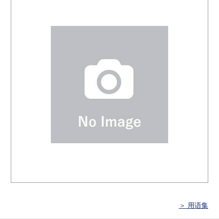
＞ 用语集