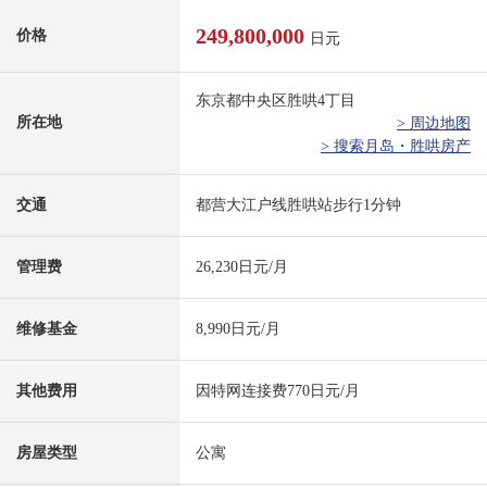
249,800,000
价格
日元
东京都中央区胜哄4丁目
所在地
> 周边地图
> 搜索月岛・胜哄房产
交通
都营大江户线胜哄站步行1分钟
管理费
26,230日元/月
维修基金
8,990日元/月
其他费用
因特网连接费770日元/月
房屋类型
公寓