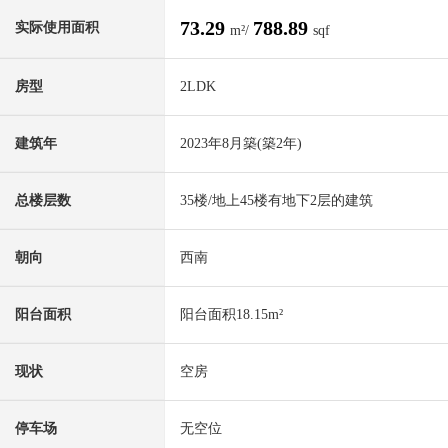
73.29
788.89
实际使用面积
m²/
sqf
房型
2LDK
建筑年
2023年8月築(築2年)
总楼层数
35楼/地上45楼有地下2层的建筑
朝向
西南
阳台面积
阳台面积18.15m²
现状
空房
停车场
无空位