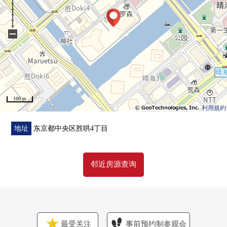
○像酒店的内走廊设计
○各层垃圾堆放处
−
○宠物足洗場
■ 充实的共用设施(※部分收费)
Park Tower胜哄South共用设施的互相利用可
・休息室派对房
100 m
・小孩派对房
利用規約
・电影院房其他
地址
东京都中央区胜哄4丁目
邻近房源查询
最受关注
事前预约制参观会