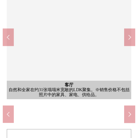
客厅
洗脸
对客餐厅部分从脚下啪嚓啪嚓热的地板暖气被设置。冷的季节舒
可以使用的舒适在复数人是某一个面积，并且家族往来的忙的时
公共汽车
西式房间
客厅
厨房
厨房
厨房
厕所
卧室
收纳
收纳
门口
客厅
客厅
客厅
入口
入口
有炉子效率好会烹调的烤炉的3份煤气灶。因为是无吊戸棚的开放
有炉子效率好会烹调的烤炉的3份煤气灶。因为是无吊戸棚的开放
为即使列举双人床以及2张单人床，放也过道能确保的面积，是也
健身沙龙·所有者休息室在共用设施上相同，能和重要的客人一起
家族聚集的LDK面向东南的，并且光照良好。地板暖气被对LDK
自然和全家在约31张塌塌米宽敞的LDK聚集。※销售价格不包括
自然和全家在约31张塌塌米宽敞的LDK聚集。※销售价格不包括
适地是舒畅，能要的住空間。※销售价格不包括照片中的家具、
柜台被在厨房背面设立，小型的家电场地或者配餐时的临时堆放
间段的打扮顺利。盥洗台下边正设有收纳，能收藏电吹风机或者
被在宽大的镜子感到纵深的浴室。为放浴缸盖地方被确保空间变
简单，时尚的无水箱马桶。具有独立的洗手柜台，能收藏卫生纸
是容易把室内装饰的搭配换成的简单的装修设计。根据爱好以及
有衣架管子，戴西服，能保管。能把包的小东西类收藏在上部的
能充分收藏鞋的门口收纳被具有，好像能和感觉清醒保持门口。
即使放餐桌也很充裕，室内装饰的宽度拓宽。※销售价格不包括
是时尚的设计的入口。具有防止可疑者或者推销员建筑物里进入
是有有衣架管子的纵深的WIC。高尔夫球袋或者旅行箱非常便于
7-Eleven大阪大淀南1丁目商店(约180m)
福岛站(JR西日本大阪环状线)(约660m)
Maxvalu特快西梅田商店(约580m)
大阪市立大淀中的学校(约180m)
阪急绿洲大淀南商店(约190m)
大阪大淀中的邮局(约360m)
大阪市立大淀小学(约680m)
其他当地
外观
风景
卧室
入口
入口
入口
入口
外观
面朝东的风景能观察有希望Grand Green大阪的开放感觉的风景。
也作为等候地方可以灵活使用开口部被大大地设定的大厅入口。
是柜台部分装饰钥匙盒场以及小东西，能给门口上色的空白。
部分设置。※销售价格不包括照片中的家具、家电、供给品。
44层的免震构造Tower Mansion。宠物饲养可(规章有)。
的存货或者打扫用品。好像能装饰室内装饰杂货。
同阳台邻接的西式房间。具有能充分收藏的WIC。
是把居民的回来温暖地在优雅接来的入口。
嗜好，可以享受各随己愿的房间的建设。
有智能快递柜，也能不在时收到行李。
式厨房一下子切所以，能瞭望客厅。
式厨房一下子切所以，能瞭望客厅。
因为是防盗门所以甚至安全面放心。
照片中的家具、家电、供给品。
照片中的家具、家电、供给品。
照片中的家具、家电、供给品。
不仅家族而且共有富裕的时间。
得不狭窄，并且能舒适地使用
容易作为卧室使用的房间。
处在多用途可以使用。
大的行李的收纳场所。
家电、供给品。
的防盗门。
步行9分钟
步行3分钟
步行8分钟
步行3分钟
步行5分钟
步行9分钟
步行3分钟
化妆品
搁板。
入口
外观