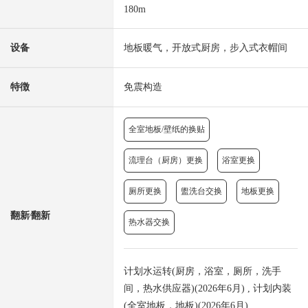
180m
设备
地板暖气，开放式厨房，步入式衣帽间
特徴
免震构造
全室地板/壁纸的换贴
流理台（厨房）更换
浴室更换
厕所更换
盥洗台交换
地板更换
翻新⁄翻新
热水器交换
计划水运转(厨房，浴室，厕所，洗手
间，热水供应器)(2026年6月) , 计划内装
(全室地板，地板)(2026年6月)