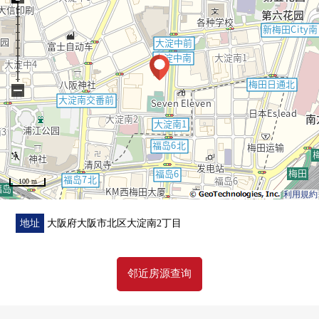
30楼：所有者休息室其他
▼2026年6月室内翻新完毕
[新制]
○厨房
−
○盥洗台
○厕所
○浴缸
○洗衣槽、栓
○吸顶空调
100 m
○主卧室电视机柜
利用規約
○热水供应器
○地板暖气
地址
大阪府大阪市北区大淀南2丁目
○门
○嵌顶灯
邻近房源查询
[张替]
○全室地板
○地板