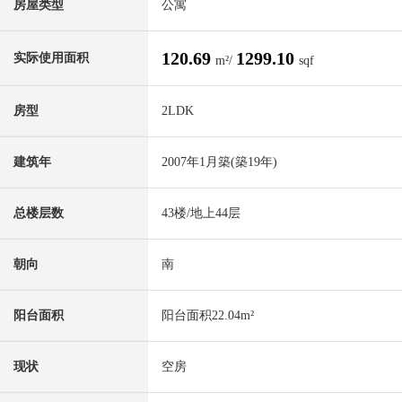
房屋类型
公寓
120.69
1299.10
实际使用面积
m²/
sqf
房型
2LDK
建筑年
2007年1月築(築19年)
总楼层数
43楼/地上44层
朝向
南
阳台面积
阳台面积22.04m²
现状
空房