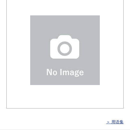
＞ 用语集