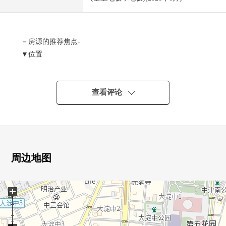
－房源的推荐焦点-
▼位置
・JR大阪环状线"福岛"车站步行9分钟
・阪神本线"福岛"车站步行9分钟的其他
查看评论
▼特徴
・实际使用面积120.69平米的2LDK
・44层的免震构造Tower Mansion
・风景，阳光，通风关于适合43楼部分，东南的边角房良
好
周边地图
・宠物饲养可(规章有)
・鉴赏在淀川烟火大会可(出自季节、气候的)
+
・充实的共用设施(部分收费)
15楼：健身沙龙
29楼：所有者Suite