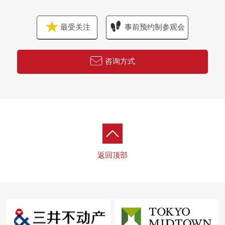
○CF(厕所、洗手间)
最受关注
事前预约制参观会
■ 在找想要的家方面给予帮助的━━━━━・・・
房源的详细、需讨论是如有意向，请跟我们联系。
咨询方式
返回顶部