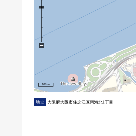
★2025年7月空调2台新制★
★2024年9月新装修★
0地板换新(客厅·餐厅、走廊)
0全室地板换新
0煤气灶·抽油烟机交换
−
0洗碗机交换
0热水器交换
100 m
地址
大阪府大阪市住之江区南港北1丁目