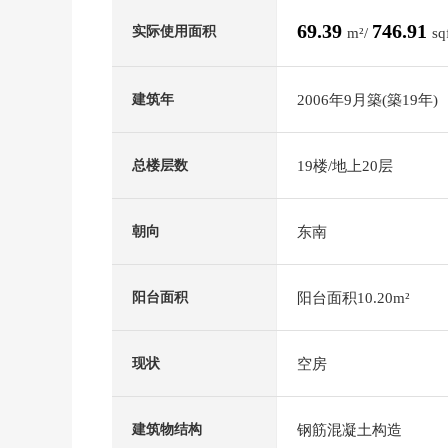
69.39
746.91
实际使用面积
m²/
sq
2006年9月築(築19年)
建筑年
19楼/地上20层
总楼层数
东南
朝向
阳台面积10.20m²
阳台面积
空房
现状
钢筋混凝土构造
建筑物结构