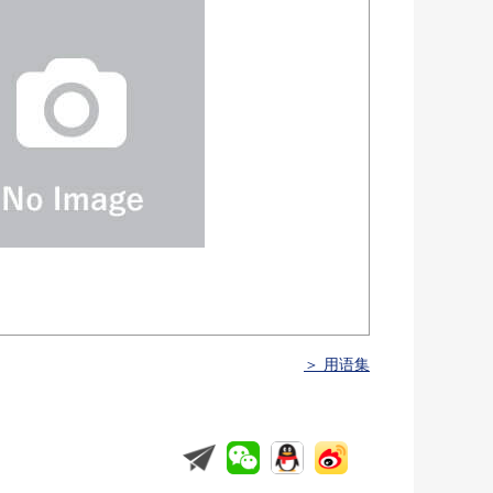
＞ 用语集