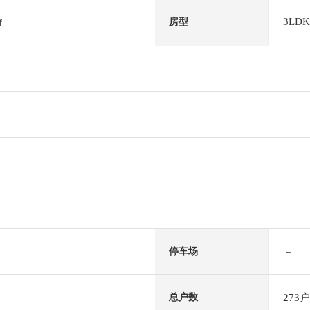
3LDK
房型
f
－
停车场
273户
总户数