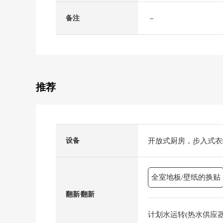
－
备注
推荐
开放式厨房，步入式衣
设备
全室地板/壁纸的换贴
翻新⁄翻新
计划水运转(热水供应器，煤