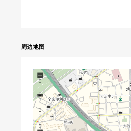
◆推荐点数
・作为可饲养宠物的Mansion(规章有)
・带租约的房子房源
・地上39层楼21楼部分的3LDK
・为全居室面向南阳台阳光，通风良好
・广泛地可以使用空间的墙帐单厨房使用
周边地图
・从属于各居室存储空间(约6.3张塌塌米西式房间的WI
◆室内设备
・餐具冲洗烘干机、浴室暖气烘干机、再加热功能在的
+
・TV监视器电话
◆建筑物结构
・礼宾服务、智能快递柜、内走廊设计
・各层扔垃圾.24时间有人的管理
◆充实的共用部分(部分收费)