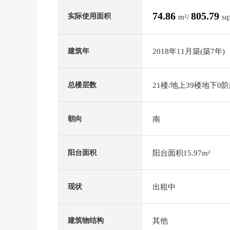
74.86
805.79
实际使用面积
m²/
sq
2018年11月築(築7年)
建筑年
21楼/地上39楼地下0
总楼层数
南
朝向
阳台面积15.97m²
阳台面积
出租中
现状
其他
建筑物结构