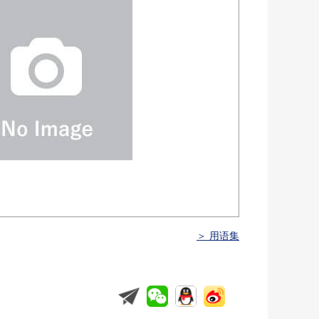
＞ 用语集