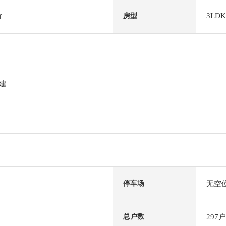
3LDK
房型
f
阶建
无空
停车场
297户
总户数