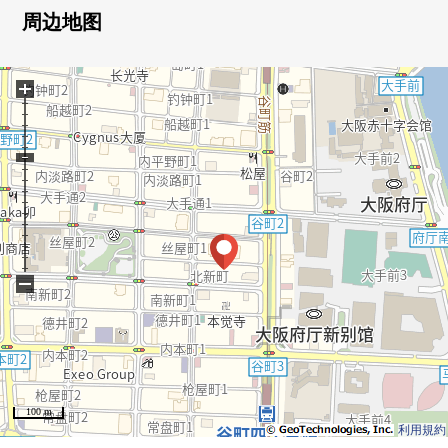
・24小时有人管理
周边地图
・健身房演播室和客房在2楼
+
■ 在找想要的家方面给予帮助的━━━━━・・・
房源的详细、需讨论是如有意向，请跟我们联系
−
100 m
利用規約