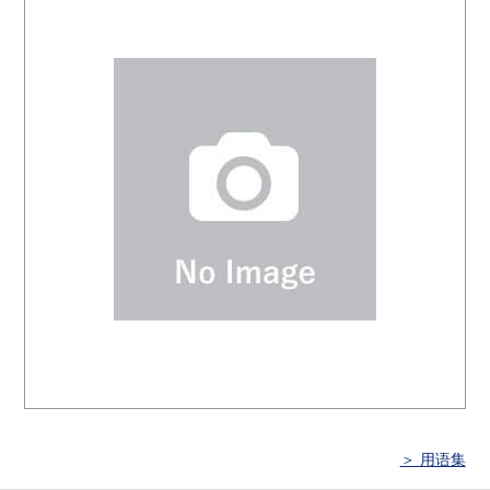
＞ 用语集