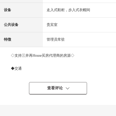
设备
走入式鞋柜，步入式衣帽间
公共设备
贵宾室
特徴
管理员常驻
◇支持三井再House买房代理商的房源◇
◆交通
・大阪Metro谷町线、中央线"谷町四丁目"车站步行3分钟
・京阪本线"天满桥"车站步行6分钟
查看评论
◆推荐焦点
・实际使用面积77.13平米，2LDK的房间
・风景、采光、通风关于11楼部分，朝南良好
・宠物饲养可(出自规章的限制有)