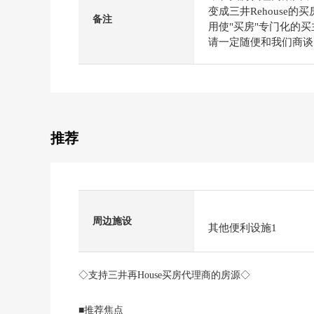
变成三井Rehouse的
备注
用使"买房"专门化的
请一定随便和我们商谈
推荐
周边施设
其他便利设施1
◇支持三井再House买房代理商的房源◇
■推荐焦点