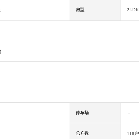
2LDK
房型
f
建
－
停车场
118户
总户数