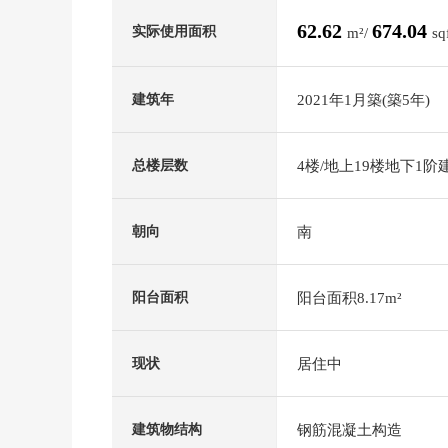
62.62
674.04
实际使用面积
m²/
sq
2021年1月築(築5年)
建筑年
4楼/地上19楼地下1阶
总楼层数
南
朝向
阳台面积8.17m²
阳台面积
居住中
现状
钢筋混凝土构造
建筑物结构