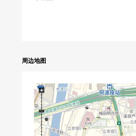
0可3线利用
・大阪Metro长崛鹤见绿地线"西大桥"车站步行4分
・大阪Metro四桥线"四桥"车站步行8分钟
・大阪Metro千日前线"西长堀"车站步行8分钟
○ 西南边角房
○ 19层楼地上的4楼部分
○ 实际使用面积62.62平米/2LDK的房间
○ 2021年1月築(2021年1月)
周边地图
0 可饲养宠物(有特殊规则)
+