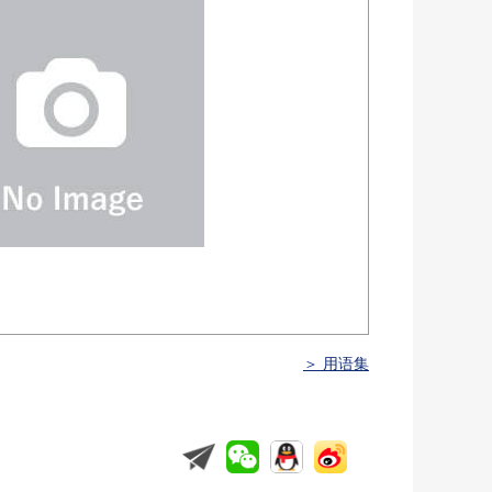
＞ 用语集