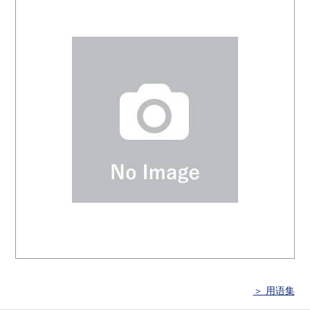
＞ 用语集