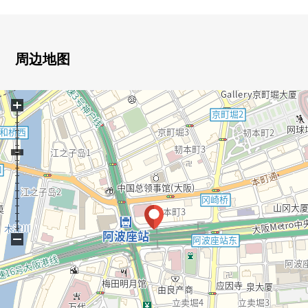
・实际使用面积68.60平米，1SLDK的房间
・西南采光房
・宠物需讨论可(出自规章的限制有)
・风景、采光、通风关于8楼部分良好
周边地图
■ 在找想要的家方面给予帮助的━━━━━・・・
+
房源的详细、需讨论是如有意向，请跟我们联系
−