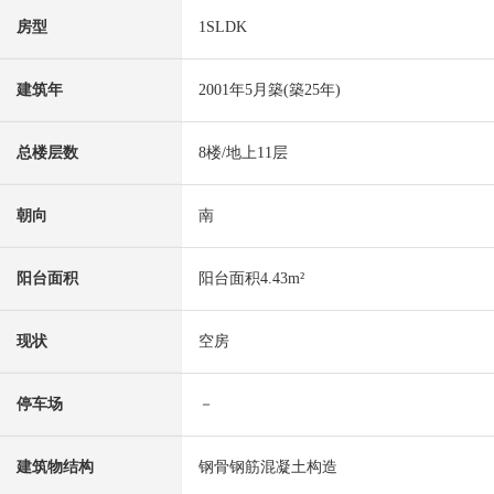
房型
1SLDK
建筑年
2001年5月築(築25年)
总楼层数
8楼/地上11层
朝向
南
阳台面积
阳台面积4.43m²
现状
空房
停车场
－
建筑物结构
钢骨钢筋混凝土构造