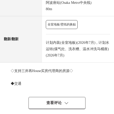
阿波座站(Osaka Metro中央线)
80m
全室地板/壁纸的换贴
翻新⁄翻新
计划内装(全室地板)(2026年7月) , 计划水
运转(煤气灶、洗衣槽、温水冲洗马桶座)
(2026年7月)
◇支持三井再House买房代理商的房源◇
◆交通
・大阪Metro千日前线"阿波座"车站步行1分钟
・大阪Metro中央线"阿波座"车站步行1分钟
查看评论
◆推荐焦点