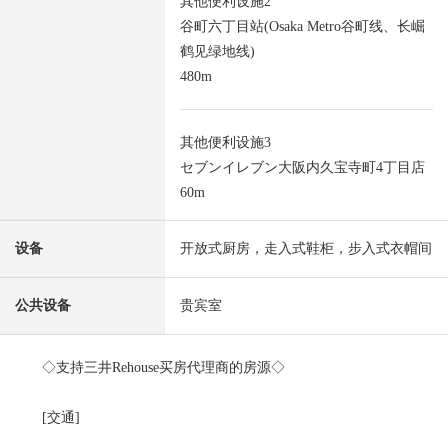
其他便利设施2
谷町六丁目站(Osaka Metro谷町线、长崛
鹤见绿地线)
480m
其他便利设施3
セブンイレブン大阪内久宝寺町4丁目店
60m
设备
开放式厨房，走入式鞋柜，步入式衣帽间
公共设备
贵宾室
◇支持三井Rehouse买房代理商的房源◇
[交通]
・大阪Metro谷町线"谷町四丁目"车站步行6分钟