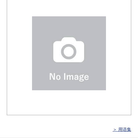
＞ 用语集