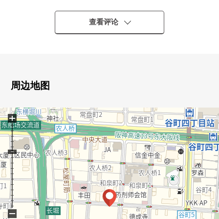
・大阪Metro谷町线"谷町六丁目"车站步行6分钟
・大阪Metro谷町线"松屋町"车站步行6分钟
查看评论
[推荐焦点]
・地上36层的免震构造Tower Residence
・风景，阳光为32楼部分南西良好
・L字型的厨房
周边地图
・对约6.3张塌塌米西式房间，步入式衣帽间有
・在门口，走入式鞋柜有
+
・宠物饲养可(出自规章的限制有)
[充实的共用设施(部分收费)]
・门卫(1楼)
・宠物洗脚场(1楼)
・所有者休息室(2楼)
・neibazuraiburari(2楼)
・所有者餐厅(2楼)
−
・贵宾室(2楼)