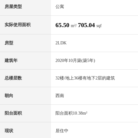
房屋类型
公寓
65.50
705.04
实际使用面积
m²/
sqf
房型
2LDK
建筑年
2020年10月築(築5年)
总楼层数
32楼/地上36楼有地下2层的建筑
朝向
西南
阳台面积
阳台面积10.38m²
现状
居住中