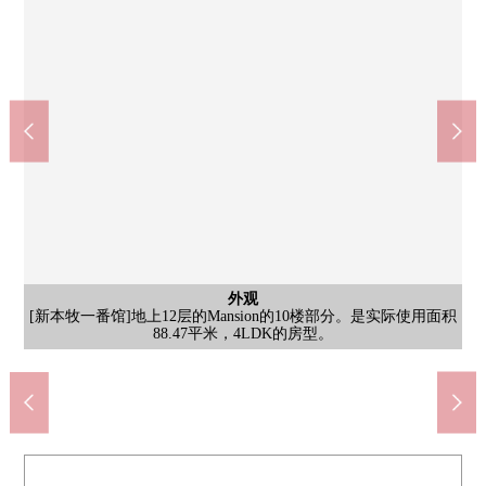
外观
[当地外观照片]位于100户总户数，12层楼钢骨钢筋混凝土构造的3
外观
入口
入口
[入口]是容易依靠中小学，超市、医院等的生活设施位于步行10分
[新本牧一番馆]地上12层的Mansion的10楼部分。是实际使用面积
[入口]彩色玻璃印象深刻的入口。也容易做关于作为FLAT的路径
楼。步行3分钟的范围以内有2个地方公交站，也便于公共交通工
横滨市立书牧小学(约640m)
横滨市立大鸟中学(约130m)
永旺书牧店(约170m)
入口
入口
外观
外观
外观
便于超市或者便利店等的生活的设施在近邻充实
钟的范围以内的家族生活的居住环境。
到入口有婴儿车以及旅行箱的移动。
88.47平米，4LDK的房型。
步行3分钟。
步行8分钟。
步行2分钟。
具的利用。
入口
入口
入口
外观
外观
外观