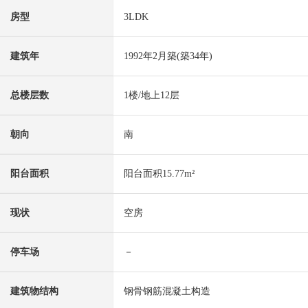
房型
3LDK
建筑年
1992年2月築(築34年)
总楼层数
1楼/地上12层
朝向
南
阳台面积
阳台面积15.77m²
现状
空房
停车场
－
建筑物结构
钢骨钢筋混凝土构造