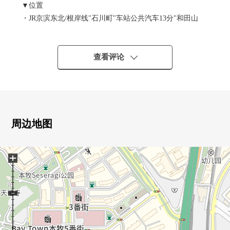
▼位置
・JR京滨东北/根岸线"石川町"车站公共汽车13分"和田山
口"停歩3分
・JR京滨东北/根岸线"根岸"车站公共汽车12分"本牧原"停
歩3分
查看评论
・横滨高速铁道港未来线"元町·中华街"车站公共汽车13
分"和田山口"停歩3分
▼Mansion的特徴
・钢骨钢筋混凝土构造
周边地图
・1992年02月築
・100户总户数
+
・三井不动产Residential Service株式会社管理
・日班管理
▼房间的特徴
・每朝南的重厚，阳光良好
・在2面阳台，通风良好