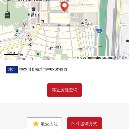
・实际使用面积91.35平米、3LDK的房型
・有步入式衣帽间
−
・面向全居室阳台
▼设备
・洗碗机
・浴室换气干燥机
100 m
・有再加热功能
利用規約
・防盗门
地址
神奈川县横滨市中区本牧原
▼翻新内容(打算在2026年7月完成)
・全室地板张替
邻近房源查询
・所有房间地板张替
・层瓷砖张替
・门交换
・组合厨房交换
・整体卫浴交换
最受关注
咨询方式
・盥洗台交换