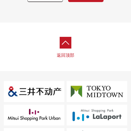
・厕所更换
・空调NEW设置
■ 在找想要的家方面给予帮助的━━━━━・・・
房源的详细、需讨论是如有意向，请跟我们联系。
返回顶部