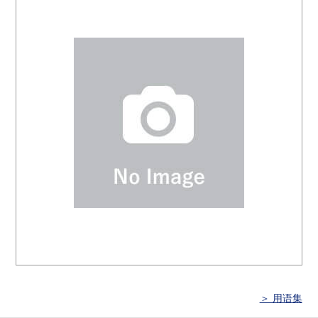
＞ 用语集