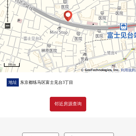
○ 有防盗门
■装修翻新工程内容(2026年7月完毕)
−
0组合厨房交换
0整体卫浴交换
0盥洗台交换
0厕所更换
0防水洗衣机底座
100 m
0专有小组内部供排水管一部分交换
利用規約
0Cross换新
0地板张替
地址
东京都练马区富士见台3丁目
0门更换
0层瓷砖张替
邻近房源查询
0照明器具交换
0室内清洁
■ 在找想要的家方面给予帮助的━━━━・・・
房源的详细、需讨论是如有意向，请跟我们联系。