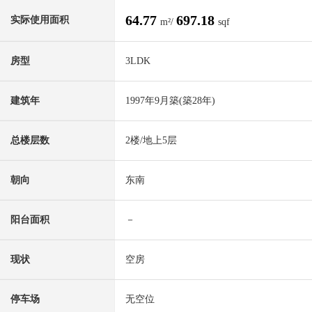
64.77
697.18
实际使用面积
m²/
sqf
房型
3LDK
建筑年
1997年9月築(築28年)
总楼层数
2楼/地上5层
朝向
东南
阳台面积
－
现状
空房
停车场
无空位