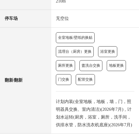
210m
停车场
无空位
全室地板/壁纸的换贴
流理台（厨房）更换
浴室更换
厕所更换
盥洗台交换
地板更换
门交换
配管交换
翻新⁄翻新
计划内装(全室地板，地板，墙，门，照
明器具交换、室内清洁)(2026年7月) , 计
划水运转(厨房，浴室，厕所，洗手间，
供排水管，防水洗衣机底座)(2026年7月)