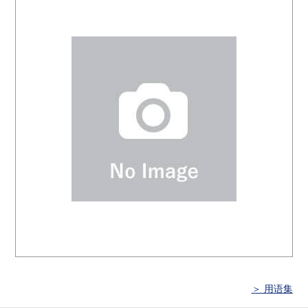
＞ 用语集