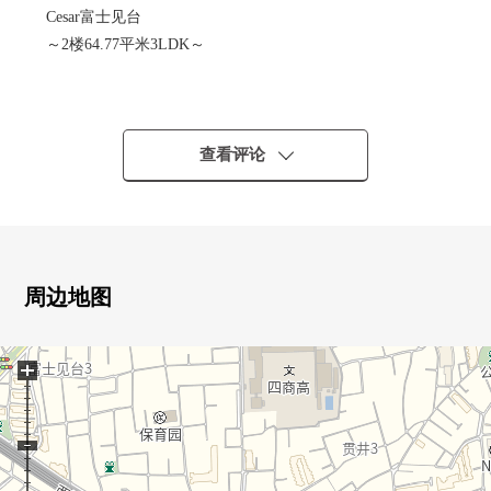
Cesar富士见台
～2楼64.77平米3LDK～
■ 所在、交通--・・・・・
○ 练马区富士见台3-1-6
○ 西武池袋线"富士见台"车站步行5分钟
查看评论
"练马高野台"车站步行12分钟
○ 西武新宿线"下井草"车站步行20分钟
■ 这里是推荐━━・・・・・
○ 2026年7月装修翻新工程完毕
周边地图
○ 2线路3车站能利用，交通便捷
○ 阳光、通风良好的东南、西南边角房
+
○ 3LDK，实际使用面积：64.77平米
约12张塌塌米LDK
0 开放感觉某一个屋顶有阳台
屋顶阳台面积：10.44平米
○ 楼下也为共用部分在有小的孩子的家庭放心