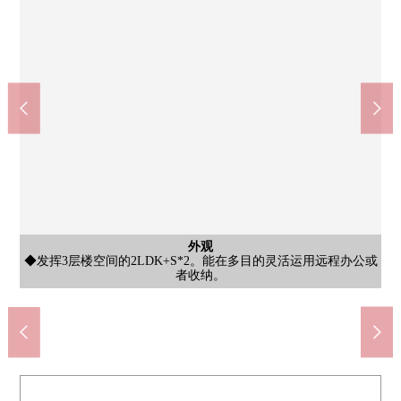
含有前面道路的外观
外观
外观
外观
◆在约15.6张塌塌米LDK采用生活INN楼梯，家族的交流是自然和
◆在约6.5张塌塌米西式房间设置步入式衣帽间。兼备了收纳力和
◆发挥3层楼空间的2LDK+S*2。能在多目的灵活运用远程办公或
◆有前面道路约6.0m的舒适的位置。也容易做车的进出，有开放
含有前面道路的外观
含有前面道路的外观
含有前面道路的外观
含有前面道路的外观
含有前面道路的外观
外观
外观
外观
外观
外观
◆是兼备充实的设备和功能性以及使用方便的新房独栋住宅。
◆前面道路的面积与众不同的舒适位于某一个街景的一角。
◆有纵向分生活空间的只有3层楼才能做到的弛张的房型。
◆根据有舒适的道路幅员，开放性的街景明亮地展开。
◆周围是成熟稳重的住宅区。平稳的居住环境是魅力。
◆面向开放性的前面道路，身体感觉能在当地要面积。
◆对家务流迹线，也被考虑的容易使用的制订计划。
◆道路宽度被结实地确保，是无压迫感的居住环境。
◆也支持有停车位的(出自车型的)蜷曲者如果。
◆被南侧阳台明亮地实现通风好的住空間。
7-Eleven练马高松6丁目商店(约350m)
Welcia练马高松商店(约70m)
练马区立北原小学(约450m)
练马区立谷原中学(约500m)
区立春天的风公园(约650m)
ＯＫ土支田商店(约550m)
感觉的居住环境是魅力。
练马高松邮局(约240m)
光之丘IMA(约1200m)
出生的设计。
者收纳。
居住性。