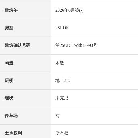
建筑年
2026年8月築(-)
房型
2SLDK
建筑确认号码
第25UDI1W建12990号
构造
木造
层楼
地上3层
现状
未完成
停车场
有
土地权利
所有权