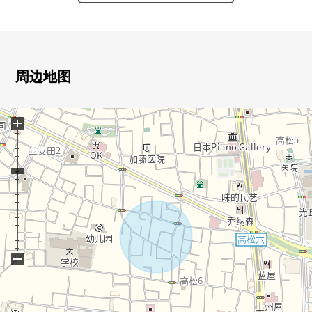
○ 用地面积75.01平米(约22.69坪)
○ 建筑面积95.01平米(约28.74坪)
○ 前面道路东约6.0m公路
○ 3层楼2LDK+2S
○ 在南侧阳台
周边地图
○ 所有房间地板式样
○ 有全居室收纳
+
○ 约6.6张塌塌米储藏室有WIC
○ 生活INN楼梯
○ 宽松的约15.6张塌塌米LDK
○ 有洗碗机的开放式组合厨房
○ 有浴室烘干机的整体卫浴
○ 在一、两楼厕所设置
○ 有停车位(出自※车型的)
−
■ 在找想要的家方面给予帮助。
房源的详细、需讨论是如有意向，请跟我们联系