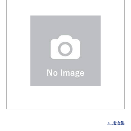
＞ 用语集