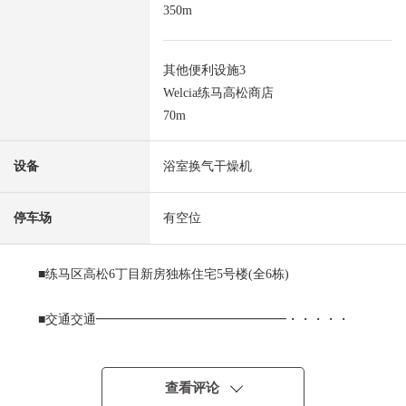
350m
其他便利设施3
Welcia练马高松商店
70m
设备
浴室换气干燥机
停车场
有空位
■练马区高松6丁目新房独栋住宅5号楼(全6栋)
■交通交通━━━━━━━━━━━━━━━・・・・・
○ 都营大江户线"光之丘"车站步行16分钟
■推荐焦点━━━━━━━━━━━━・・・・・
查看评论