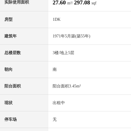
27.60
297.08
实际使用面积
m²/
sqf
房型
1DK
建筑年
1971年5月築(築55年)
总楼层数
3楼/地上5层
朝向
南
阳台面积
阳台面积3.45m²
现状
出租中
停车场
无