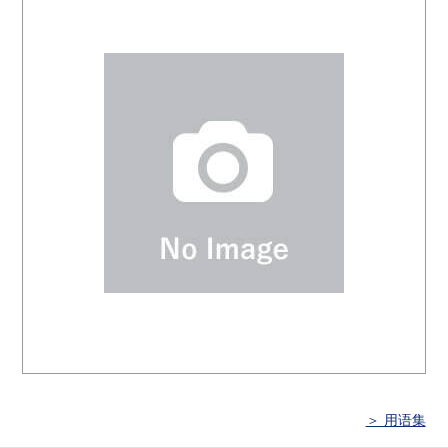
＞ 用语集