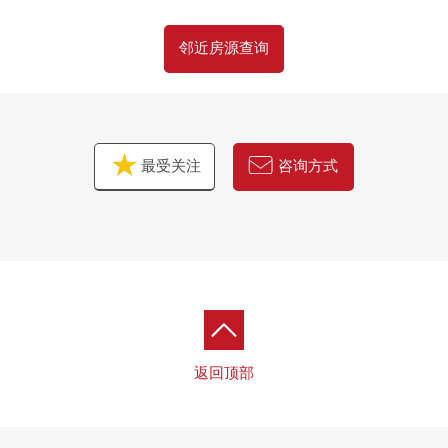
○ 照明器具
邻近房源查询
○ 窗帘横杆
○ 空调1套设置
○ 室内清洁其他
[在讨论对杉并区的移动的顾客]
最受关注
咨询方式
■也把自己的家的"出售"交给三井Rehouse请
・虽然是否是否"出售是以前买房是以前"想重新购买可是不
知道是否最好开始什么。
・想把握拥有房地产的行情。
・因为剩下自己的家的住宅贷款所以想谈无勉强的资金计
划。
返回顶部
同顾客的情形相适应，合计，从住在的买房到出售，支
援。
首先，在免费热线，请命令拥有房地产的概要。