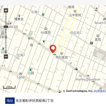
○ 到超市步行1分钟
+
○ 到便利店步行3分钟
○ 室内洗衣机堆放处
○ 浴缸、厕所、盥洗台不同
○ 住进马上可(余额结算以后)
■ 翻新履历有(2022年3月完毕已
经)━━━━━━━━━━━━━━━・・・・・
○ 组合厨房(LIXIL制造)
−
○ 整体卫浴(TOTO制造、换气干燥暖气时机、再加热功
能)
○ 盥洗台(LIXIL制造)
○ 洗衣槽
○ 厕所(TOTO制造)
100 m
○ 地板(LDK、西式房间)张替换
利用規約
○ Cross张替换
○ 门
地址
东京都杉并区西荻南2丁目
○ 鞋柜