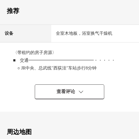
推荐
设备
全室木地板，浴室换气干燥机
〈带租约的房子房源〉
■ 交通━━━━━━━━━━━━━━━・・・・・
○ JR中央、总武线"西荻洼"车站步行8分钟
○ 京王电铁井头线"三鹰台"车站步行18分钟
○ 京王电铁井头线"久我山"车站步行18分钟
查看评论
■ 设备・设计
━━━━━━━━━━━━━━━・・・・・
○ 可以3车站3路线使用
○ 阳光为朝南良好
○ 室内新装修(2022年3月完毕)
周边地图
○ 二口炉子的组合厨房