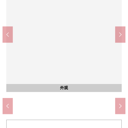
公共汽车
共有部分
外观
室内
厨房
洗脸
厕所
室内
室内
阳台
厨房
厨房
厨房
门口
收纳
收纳
其他
外观
入口