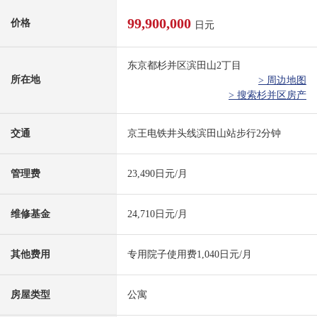
99,900,000
价格
日元
东京都杉并区滨田山2丁目
所在地
> 周边地图
> 搜索杉并区房产
交通
京王电铁井头线滨田山站步行2分钟
管理费
23,490日元/月
维修基金
24,710日元/月
其他费用
专用院子使用费1,040日元/月
房屋类型
公寓