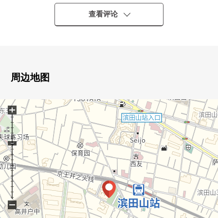
0 被在绿包起来，感到四季的低层Mansion
0 三井不动产株式会社、三井物产株式会社开发并分售
查看评论
0 清水建设株式会社施工
0 有东南朝向专用的院子的房间
0 通风在2面阳台良好
0面临Right Court，也和浴室、洗脸、厕所门口的空间设置
窗
周边地图
0 有全居室收纳
0 防盗门
+
0 附带TV监视器的内部对讲机
0 有浴室换气干燥机
0 漂亮地使用室内
■翻新实施(2024年3月)
・全房间双重框格设置
・热水器交换
・厕所更换
−
・整体卫浴交换