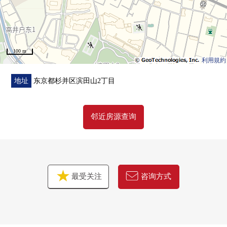
・盥洗台交换
・洗碗机交换
・厨房栓交换
・Cross一部分换新
100 m
・踢脚板交换
利用規約
・开关，插座交换
地址
东京都杉并区滨田山2丁目
邻近房源查询
最受关注
咨询方式