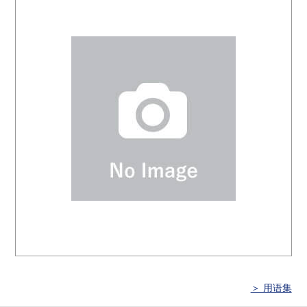
＞ 用语集