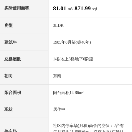
81.01
871.99
实际使用面积
m²/
sqf
房型
3LDK
建筑年
1985年8月築(築40年)
总楼层数
1楼/地上3楼地下0阶建
朝向
东南
阳台面积
阳台面积14.86m²
现状
居住中
社区内停车场(月租)尚余的空位：2台有
停车场
每月费用21,600日元～沒有上限(在确认