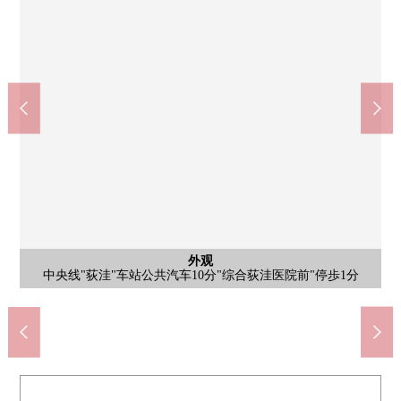
Mybasket杉并桃井3丁目商店(约520m)
Coop mirai Coop上井草商店(约670m)
7-Eleven杉并桃井4丁目商店(约400m)
杉并区立桃井空地公园(约80m)
杉并区立三谷小学(约1100m)
杉并区立井荻中学(约650m)
杉并今川3邮局(约150m)
共有部分
共有部分
外观
外观
入口
风景
阳台
外观
中央线"荻洼"车站公共汽车10分"综合荻洼医院前"停歩1分
步行14分钟。
步行7分钟。
步行9分钟。
步行1分钟。
步行9分钟。
步行5分钟。
步行2分钟。
外观
入口
中庭
中庭
风景
阳台
外观