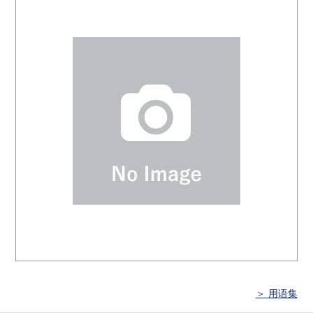
＞ 用语集