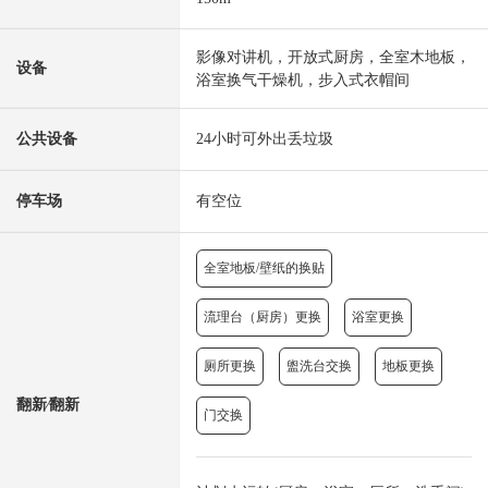
影像对讲机，开放式厨房，全室木地板，
设备
浴室换气干燥机，步入式衣帽间
公共设备
24小时可外出丢垃圾
停车场
有空位
全室地板/壁纸的换贴
流理台（厨房）更换
浴室更换
厕所更换
盥洗台交换
地板更换
翻新⁄翻新
门交换