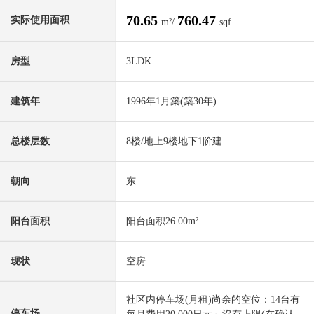
70.65
760.47
实际使用面积
m²/
sqf
房型
3LDK
建筑年
1996年1月築(築30年)
总楼层数
8楼/地上9楼地下1阶建
朝向
东
阳台面积
阳台面积26.00m²
现状
空房
社区内停车场(月租)尚余的空位：14台有
停车场