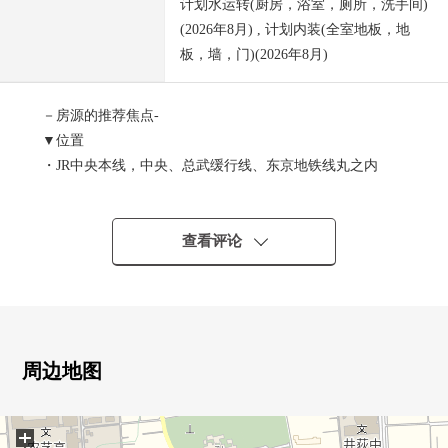
计划水运转(厨房，浴室，厕所，洗手间)
(2026年8月) , 计划内装(全室地板，地
板，墙，门)(2026年8月)
－房源的推荐焦点-
▼位置
・JR中央本线，中央、总武缓行线、东京地铁线丸之内
线"荻洼"车站步行23分钟
・JR中央本线，中央、总武缓行线"荻洼"车站公共汽车10
分"综合荻洼医院前"停歩1分
查看评论
・可以复数路线使用
▼Mansion的特徴
・137户总户数的大的地方自治团体
・到桃井空地公园步行1分钟(约80m)
周边地图
・防盗门
・有智能快递柜
+
・24小时都可以外出丢垃圾