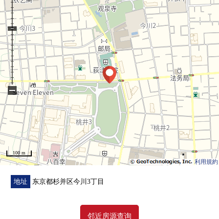
▼房间的特徴
・2026年8月室内翻新完毕计划
・实际使用面积70.65平米
・在3LDK+步入式衣帽间收藏，充实
・有全居室收纳
・从有纵深的阳台进入的阳的光是亮的房间
−
▼设备
・有浴室烘干机，洗碗机
・附带TV监视器的内部对讲机
100 m
▼翻新内容
利用規約
・地板张替
・整体卫浴交换
地址
东京都杉并区今川3丁目
・盥洗台交换
・厕所更换
邻近房源查询
・组合厨房交换