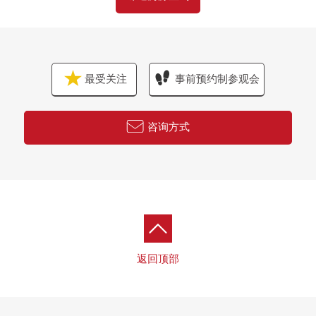
・墙、天花板Cross换新
・门交换
・防水洗衣机底座其他
最受关注
事前预约制参观会
■ 在找想要的家方面给予帮助的━━━━━・・・
房源的详细、需讨论是如有意向，请跟我们联系。
咨询方式
返回顶部