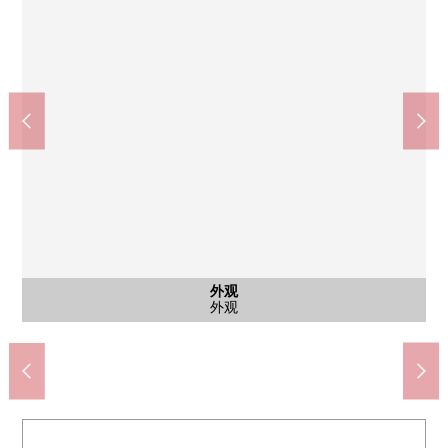
共有部分
共有部分
停车场
外观
入口
外观
7-Eleven阿佐谷北6丁目商店(约160m)
TSURUHA药品中野若宫店(约550m)
Mybasket鹭之宫站南店(约470m)
中野区立美鸽子小学(约950m)
白鹭nemunoki公园(约140m)
共有部分
共有部分
停车场
外观
入口
外观