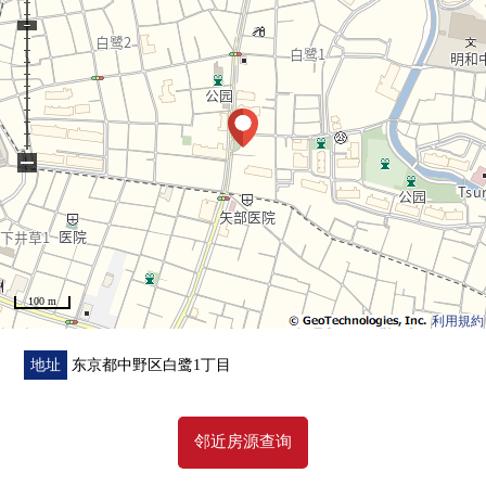
0 已经所有房间空调设置
■ Life Information━━━━━━━━━━━・・・・・
0 7-Eleven阿佐谷北6丁目商店…约160m(步行2分钟)
0 Mybasket鹭之宫南店…约470m(步行6分钟)
−
0 TSURUHA药品中野若宫店…约550m(步行7分钟)
0 白鹭nemunoki公园…约140m(步行2分钟)
0 中野区立美鸽子小学…约950m(步行12分钟)
0 中野区立明和中学…约1400m(步行17分钟)
100 m
利用規約
[在讨论对杉并区、中野区的移动的顾客]
地址
东京都中野区白鹭1丁目
■也把自己的家的"出售"交给三井Rehouse请
・虽然是否是否"出售是以前买房是以前"想重新购买可是不
邻近房源查询
知道是否最好开始什么。
・想把握拥有房地产的行情。