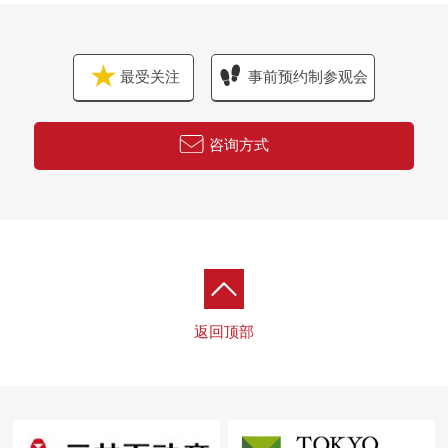
・因为剩下自己的家的住宅贷款所以想谈无勉强的资金计
划。
最受关注
事前预约制参观会
同顾客的情形相适应，合计，从住在的买房到出售，支
援。
首先，在免费热线，请命令拥有房地产的概要。
咨询方式
※以首都圏为中心，也承受关于杉并区、中野区周围以外
的房地产的出售的需讨论。
(因为有不能够办理的居住地所以请谅解)
"免费评估的申请"
免费热线0120-133-304
返回顶部