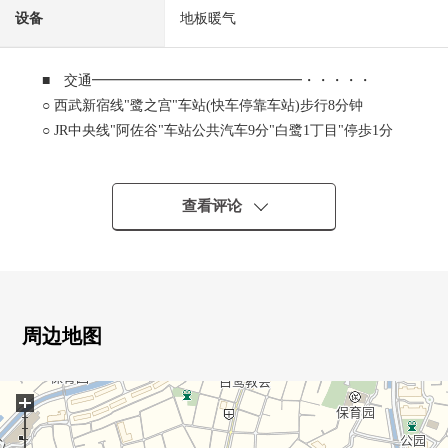
设备
地板暖气
■ 交通━━━━━━━━━━━━━━━・・・・・
○ 西武新宿线"鹭之宫"车站(快车停靠车站)步行8分钟
○ JR中央线"阿佐谷"车站公共汽车9分"白鹭1丁目"停歩1分
■ 推荐焦点━━━━━━━━━━━・・・・・
查看评论
0 三菱土地株式会社开发并分售
0 阳光、通风关于西南边角房良好
0 实际使用面积85平米超noyuttaritoshitao房间
0 约18.1张塌塌米宽敞的LDK
0 3个地方阳台
周边地图
0 全居室朝南
0 有全居室收纳
+
0 有地板暖气(LDK)
0 整体卫浴(1418尺寸)