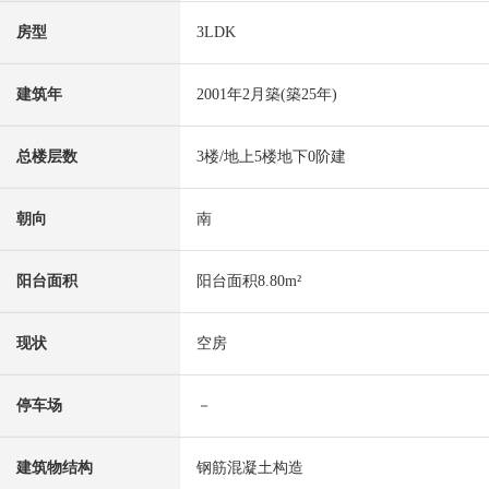
房型
3LDK
建筑年
2001年2月築(築25年)
总楼层数
3楼/地上5楼地下0阶建
朝向
南
阳台面积
阳台面积8.80m²
现状
空房
停车场
－
建筑物结构
钢筋混凝土构造