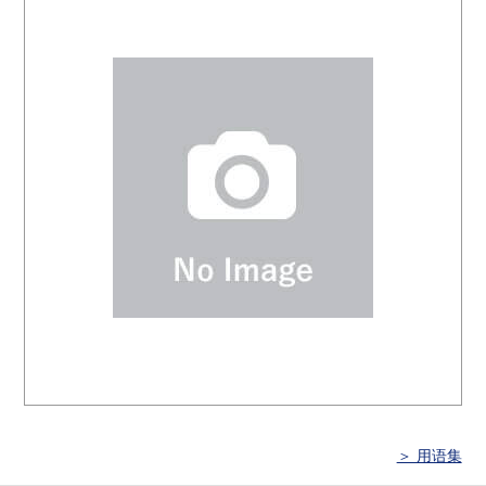
＞ 用语集