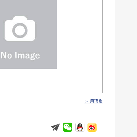
＞ 用语集