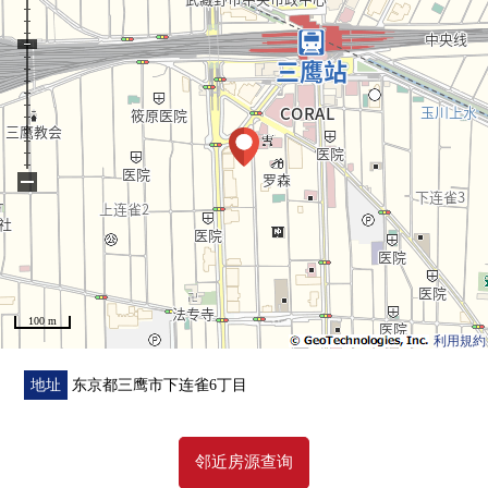
○ 递交马上可(结算尾款后)
−
100 m
利用規約
地址
东京都三鹰市下连雀6丁目
邻近房源查询