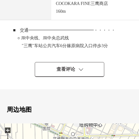
COCOKARA FINE三鹰商店
160m
■ 交通━━━━━━━━━━━━━━━・・・・・
○ JR中央线、JR中央总武线
"三鹰"车站公共汽车6分篠原病院入口停歩3分
○ JR中央线、JR中央总武线
"吉祥寺"车站公共汽车8分篠原病院入口停歩3分
○ JR中央线、JR中央总武线
查看评论
"三鹰"车站步行23分钟
■ 推荐焦点━━━━━━━━━━━━━━━・・・・・
○ 带租约的房子房源
○ 实际使用面积：墙芯52.85平米
周边地图
○ 表面回报率：约5.28%
○ 光照为朝南良好
+
○ 超市步行1分钟
○ 房型：2LDK