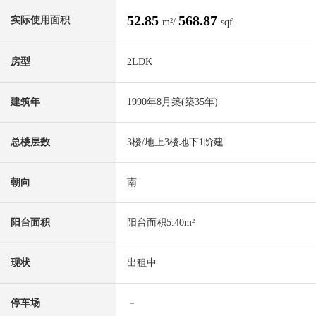
52.85
568.87
实际使用面积
m²/
sqf
房型
2LDK
建筑年
1990年8月築(築35年)
总楼层数
3楼/地上3楼地下1阶建
朝向
南
阳台面积
阳台面积5.40m²
现状
出租中
停车场
－