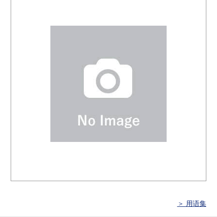
＞ 用语集