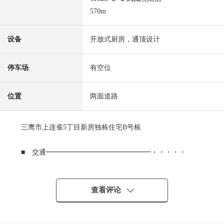
570m
设备
开放式厨房，通顶设计
停车场
有空位
位置
两面道路
三鹰市上连雀5丁目新房独栋住宅B号栋
■ 交通━━━━━━━━━━━━━━━・・・・・
○ JR中央线"武藏境"车站步行11分钟
○ JR中央线"三鹰"车站步行15分钟
查看评论
■ 推荐焦点━━━━━━━━━━━━━━━・・・・・
0 阳光通风为西、东面的两面道路良好