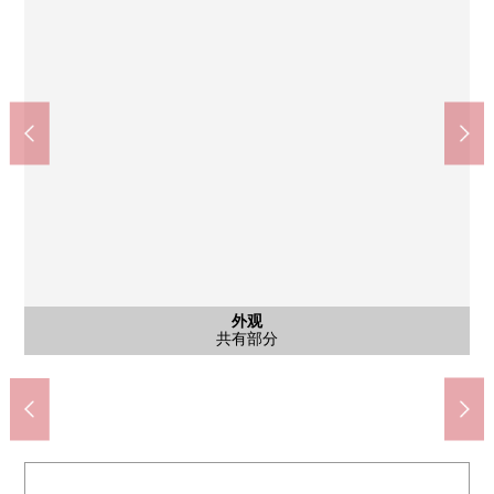
外观
外观
外观
外观
外观
外观
外观
Create Ｓ·Ｄ武藏境南店(约570m)
伊藤洋华堂武藏境商店(约650m)
武藏野红十字医院(约620m)
三鹰市立第7小学(约940m)
三鹰市立第4中学(约650m)
三鹰上连雀5邮局(约190m)
共有部分
外观
外观
外观
外观
外观
外观