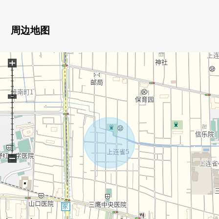
○ 第一类低层住宅专用区的清静的住宅区
0 是为2楼LDK有开放感觉，亮的空间。
0 2楼LDK，因为难以在意来自道路的视线所以，隐私也
周边地图
容易被保持。
0 超市，便利店正多数分散地存在，是生活便利性的高的
+
位置。
0 有停车位(出自车型的)
■ 在找想要的家方面给予帮助的━━━━━・・・
房源的详细、需讨论是如有意向，请跟我们联系。
−