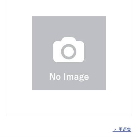
＞ 用语集