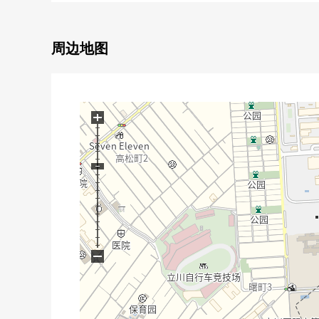
○ 健康支援充实的放心的医疗、支援环境
■ 多彩的共用设施
○ 贵宾室
周边地图
○ 台球休息室
○ 按摩空间
○ 休息室·演播室
○ 比赛休息室
+
○ 餐厅
○ 温泉大浴场
○ 多目的室
○ 健康会谈室
○ 访问护理营业所、住宅护理支援营业所
■ 礼宾服务
○ 家务代行
−
○ 被预约用餐受理
○ 干洗
○ 废物交易
○ 租赁汽车，出租车安排