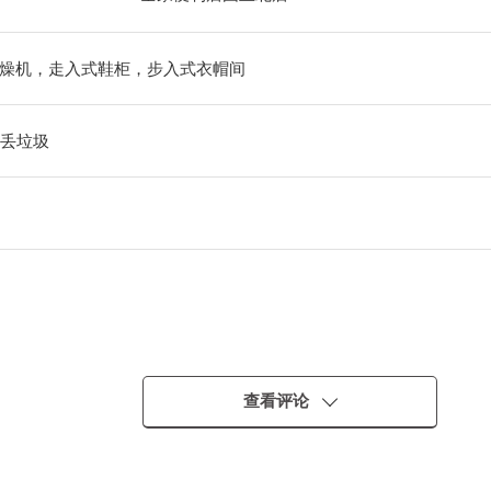
燥机，走入式鞋柜，步入式衣帽间
出丢垃圾
查看评论