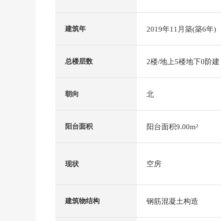
2019年11月築(築6年)
建筑年
2楼/地上5楼地下0阶建
总楼层数
北
朝向
阳台面积9.00m²
阳台面积
空房
现状
钢筋混凝土构造
建筑物结构