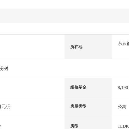
东京
所在地
2分钟
8,19
维修基金
日元/月
公寓
房屋类型
1LDK
房型
f