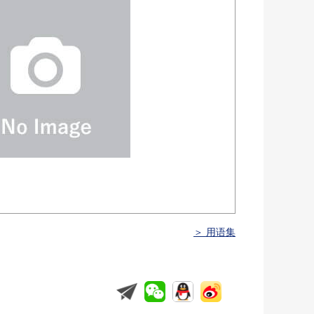
＞ 用语集