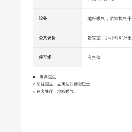
地板暖气，浴室换气干
设备
贵宾室，24小时可外
公共设备
有空位
停车场
■ 推荐焦点
○ 前往国立、立川站的接驳巴士
○ 在客餐厅，地板暖气
○ 24小时可外出丢垃圾
○ 能舒适地洗澡的1418尺寸的浴室
○ 放心，能渡过的紧急呼叫按扭配置
○ 可饲养宠物(饲养有特殊规则)
○ 24小时工作人员常驻