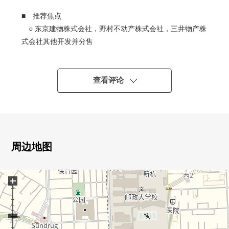
■ 推荐焦点
○ 东京建物株式会社，野村不动产株式会社，三井物产株
式会社其他开发并分售
○ 280户总户数的大规模的Mansion
0 面朝东的5楼、风景良好
0 各房间有收纳
查看评论
0 有日式房间的3LDK
0 可饲养宠物 ※根据规章有细则
0 步入式衣帽间有
○ 步行2分钟的绿在矢川上到公园充满的居住环境
○ 甚至食品市场来，到商店按照国立樱花步行4分钟
周边地图
■ 交通
+
○ JR南武线"矢川"车站步行7分钟
○ JR中央线"国立"车站公共汽车10分
公交站"第2中学"停徒歩3分