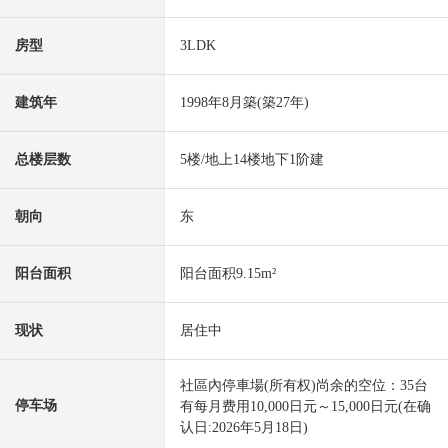
房型
3LDK
建筑年
1998年8月築(築27年)
总楼层数
5楼/地上14楼地下1阶建
朝向
东
阳台面积
阳台面积9.15m²
现状
居住中
社區內停車場(所有权)尚余的空位：35台
停车场
有每月费用10,000日元～15,000日元(在确
认日:2026年5月18日)