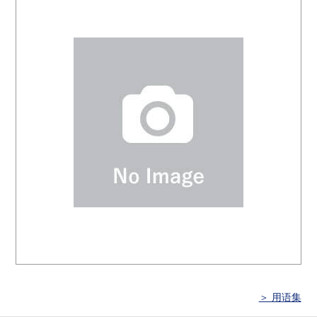
＞ 用语集