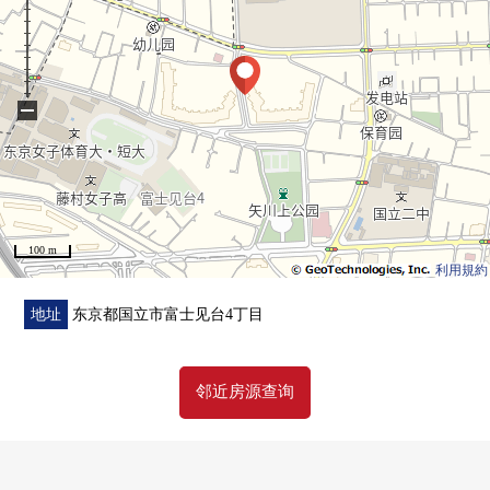
■ 也把自己的家的"出售"交给三井Rehouse请
・虽然是否是否"出售是以前买房是以前"想重新购买可是不
知道是否最好开始什么。
同顾客的情形相适应，合计，从住在的买房到出售，支
−
援。
首先，在免费热线，请命令拥有房地产的概要。
"免费评估的申请"
免费热线0120-323-085
100 m
利用規約
地址
东京都国立市富士见台4丁目
邻近房源查询