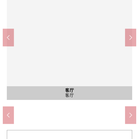
矢川站(JR东日本南武线)(约560m)
公共汽车
其他当地
客厅
外观
客厅
客厅
客厅
室内
室内
厕所
洗脸
厨房
厨房
室内
室内
门口
室内
入口
入口
外观
风景
入口
入口
入口
入口
院子
入口
入口
入口
阳台
甚至食品市场来按照国立樱花商店(约300m)
WELPARK药房国立矢川商店(约500m)
按照7-Eleven国立学园商店(约200m)
国立市立国立第2小学(约750m)
国立市立国立第2中学(约270m)
ina21国立矢川站前店(约550m)
步行7分钟
公共汽车
客厅
外观
客厅
客厅
客厅
客厅
居室
厕所
洗脸
厨房
厨房
室内
室内
门口
走廊
院子
入口
入口
外观
风景
入口
入口
入口
入口
院子
入口
入口
入口
阳台