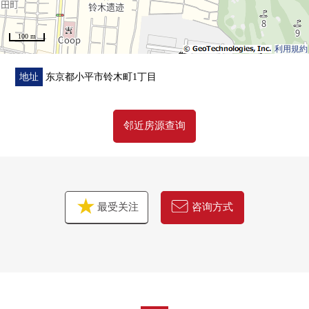
・在各层厕所有
・温水冲洗除异味马桶座
100 m
・有TV监视器的内部对讲机
利用規約
・停车位有 ※出自车型的限制有
地址
东京都小平市铃木町1丁目
▼周边环境
・在周围，丰富的生活便利设施有
邻近房源查询
・步行范围以内有复数的购物设施，也便于购物
最受关注
咨询方式