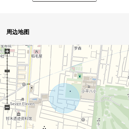
・野村不动产株式会社开发并分售
"Proud Season武藏小金井Garden Avenue"
・2015年2月築的4LDK
・阳光、通风关于所有房间2面采光良好
・每前面道路幅员约6.0m有开放感觉
周边地图
・面向南侧道路，阳光良好
・有约17.0张塌塌米舒适的LDK
+
・第一类低层住宅专用区的清静的住宅区
▼设备・设计
・收纳丰富的房型
(全居室收纳有，步入式衣帽间，壁橱)
・小房间背后收纳有
・温水式地板暖气有(客餐厅部分)
・开放式组合厨房
−
・净水功能内置有淋浴混合栓
・在浴室窗有
・浴室换气干燥机