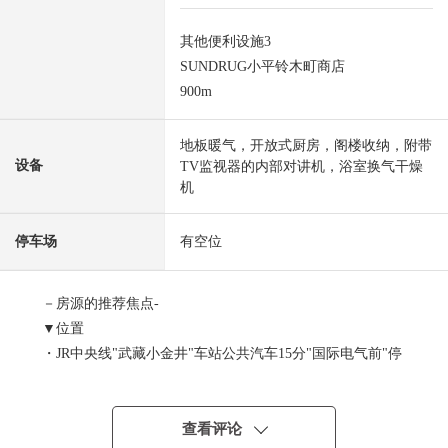
其他便利设施3
SUNDRUG小平铃木町商店
900m
地板暖气，开放式厨房，阁楼收纳，附带
设备
TV监视器的内部对讲机，浴室换气干燥
机
停车场
有空位
－房源的推荐焦点-
▼位置
・JR中央线"武藏小金井"车站公共汽车15分"国际电气前"停
歩7分
▼房源的特徴
查看评论