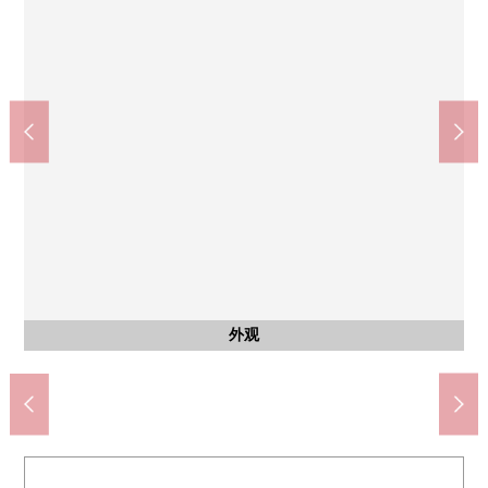
Lawson小平铃木町1丁目商店(约500m)
7-Eleven小平新小金井大道店(约660m)
SUNDRUG小平铃木町商店(约900m)
小平市立小平第3中学(约1240m)
小平市立小平第8小学(约310m)
Big-A小平铃木店(约630m)
小平回田町邮局(约760m)
Coop次田商店(约700m)
含有前面道路的外观
公共汽车
日式房间
日式房间
其他当地
外观
客厅
客厅
厨房
洗脸
洗脸
厕所
风景
客厅
外观