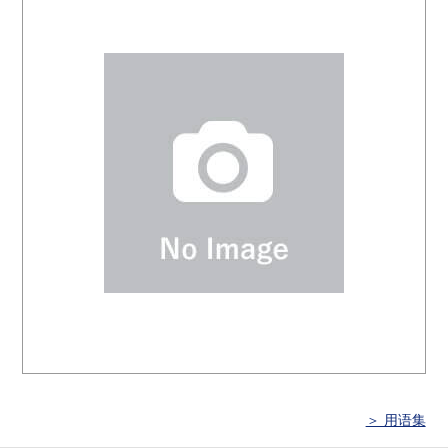
＞ 用语集