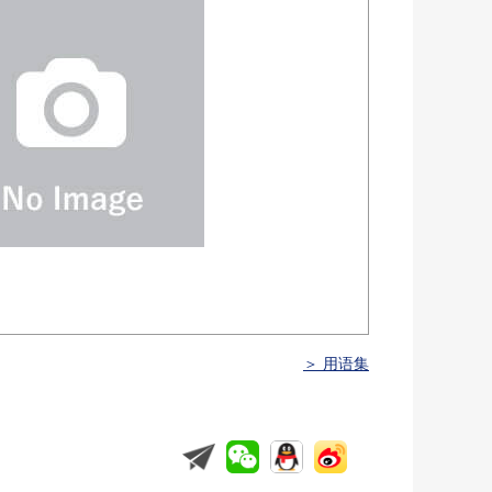
＞ 用语集