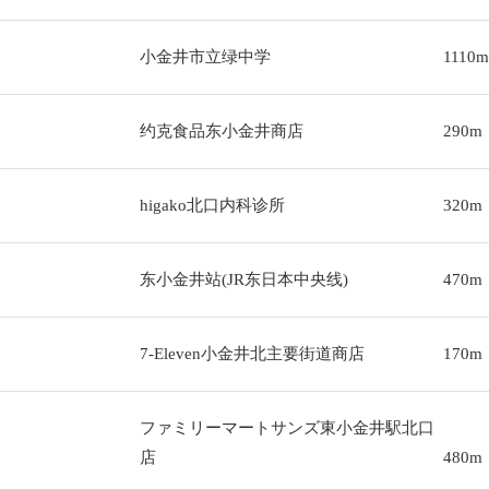
小金井市立绿中学
1110m
约克食品东小金井商店
290m
higako北口内科诊所
320m
东小金井站(JR东日本中央线)
470m
7-Eleven小金井北主要街道商店
170m
ファミリーマートサンズ東小金井駅北口
店
480m