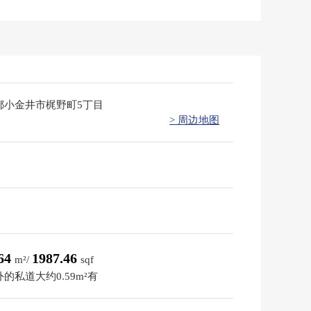
都小金井市梶野町5丁目
> 周边地图
.64
1987.46
m²/
sqf
的私道大约0.59m²有