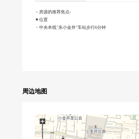
－房源的推荐焦点-
▼位置
・中央本线"东小金井"车站步行6分钟
▼房源的特徴
・第一类低层住宅专用区的清静的住宅区
・土地面积184.64平米(约55.85坪)
※另外的私道约0.59平米有
・建筑面积95.61平米的4LDK
・到公园交通便捷
到梶野公园步行1分钟
周边地图
到都立小金井公園步行15分钟
・1楼部分，在翻新在过去已经实施
・客餐厅部分能设置三角钢琴的耐力仕様
+
▼1楼部分翻新(2006年8月完毕已经)
・更换壁纸