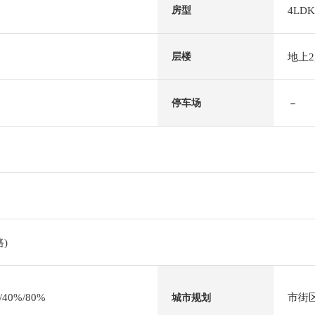
4LDK
房型
地上
层楼
－
停车场
)
0%/80%
市街
城市规划