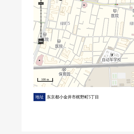
・地板张替换
・厨房交换
・浴室交换
・盥洗台交换
・厕所更换(有温水冲洗功能)
−
・步入式衣帽间新设
・餐桌设备其他
▼周边环境
・在周围，生活便利设施丰富
在步行5分钟的范围以内，超市/便利店/药妆店
100 m
・约克食品东小金井商店步行4分钟
・7-Eleven小金井北主要街道商店步行3分钟
地址
东京都小金井市梶野町5丁目
・SUNDRUG小金井梶野町商店步行5分钟
・小金井市立小金井第3小学步行6分钟的上学放心。