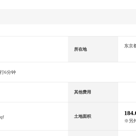
东京
所在地
行6分钟
其他费用
184
土地面积
sqf
※另外